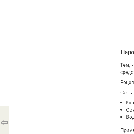
Наро
Тем, 
средс
Рецеп
Соста
Кор
Сем
Вод
⇦
Приме