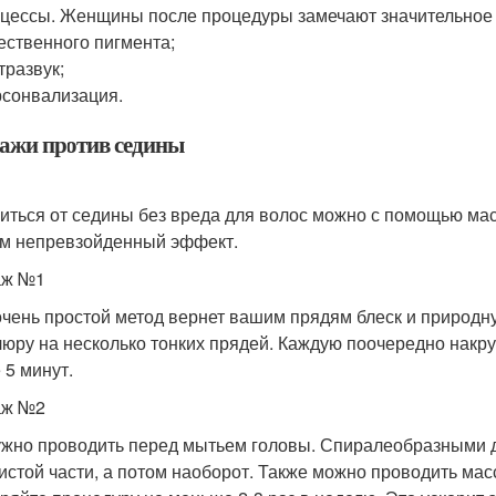
цессы. Женщины после процедуры замечают значительное 
ественного пигмента;
тразвук;
сонвализация.
ажи против седины
иться от седины без вреда для волос можно с помощью мас
м непревзойденный эффект.
аж №1
очень простой метод вернет вашим прядям блеск и природну
юру на несколько тонких прядей. Каждую поочередно накру
 5 минут.
аж №2
ужно проводить перед мытьем головы. Спиралеобразными д
истой части, а потом наоборот. Также можно проводить масс