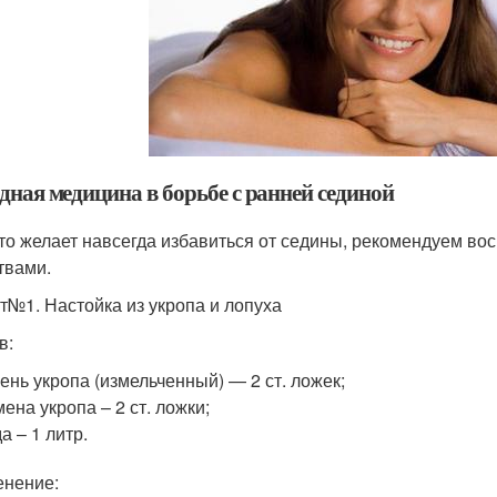
дная медицина в борьбе с ранней сединой
кто желает навсегда избавиться от седины, рекомендуем 
твами.
т№1. Настойка из укропа и лопуха
в:
ень укропа (измельченный) — 2 ст. ложек;
ена укропа – 2 ст. ложки;
а – 1 литр.
нение: