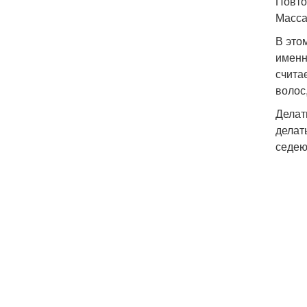
Повто
Масс
В это
именн
счита
волос,
Делат
делат
седею