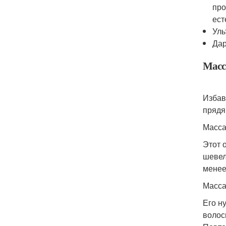
про
ест
Уль
Дар
Масс
Избав
прядя
Масс
Этот 
шевел
менее
Масс
Его н
волос