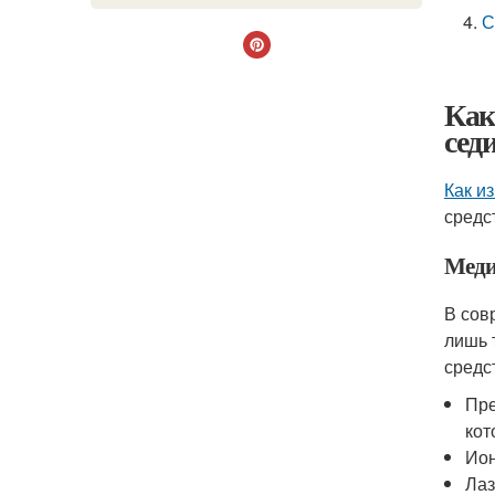
С
Как
сед
Как и
средс
Меди
В сов
лишь 
средс
Пре
кот
Ио
Лаз