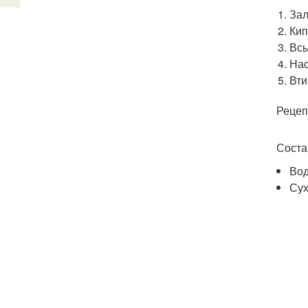
Зал
Кип
Всы
Нас
Вти
Рецеп
Соста
Вод
Сух