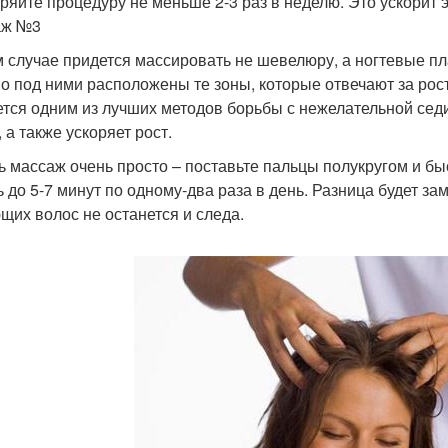
ряйте процедуру не меньше 2-3 раз в неделю. Это ускорит 
аж №3
м случае придется массировать не шевелюру, а ногтевые пл
о под ними расположены те зоны, которые отвечают за рост
ется одним из лучших методов борьбы с нежелательной седи
 а также ускоряет рост.
ь массаж очень просто – поставьте пальцы полукругом и быс
ь до 5-7 минут по одному-два раза в день. Разница будет за
щих волос не останется и следа.