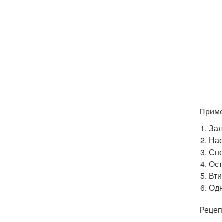
Приме
Зал
Нас
Сно
Ост
Вти
Одн
Рецеп