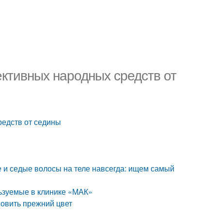
ективных народных средств от
редств от седины
е и седые волосы на теле навсегда: ищем самый
льзуемые в клинике «МАК»
новить прежний цвет