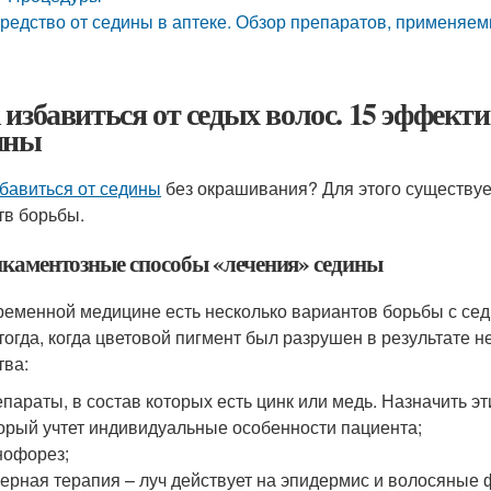
редство от седины в аптеке. Обзор препаратов, применяе
 избавиться от седых волос. 15 эффект
ины
збавиться от седины
без окрашивания? Для этого существуе
тв борьбы.
каментозные способы «лечения» седины
ременной медицине есть несколько вариантов борьбы с сед
тогда, когда цветовой пигмент был разрушен в результате н
тва:
параты, в состав которых есть цинк или медь. Назначить эт
орый учтет индивидуальные особенности пациента;
нофорез;
ерная терапия – луч действует на эпидермис и волосяные 