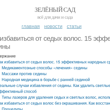
ЗЕЛЁНЫЙ САД
всё для дачи и сада
главная
новости
статьи
 избавиться от седых волос. 15 эфф
ины
ержание
ак избавиться от седых волос. 15 эффективных народных с
Медикаментозные способы «лечения» седины
Массажи против седины
Народная медицина в борьбе с ранней сединой
еальные случаи избавления от седины. Как удалить светлы
ффективный способ
Типы лазеров для удаления седых и светлых волос, испо
ак избавиться от седых волос без окрашивания. Как восста
Процедуры