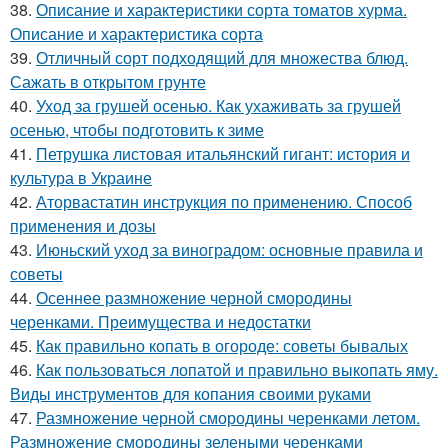
38.
Описание и характеристики сорта томатов хурма.
Описание и характеристика сорта
39.
Отличный сорт подходящий для множества блюд.
Сажать в открытом грунте
40.
Уход за грушей осенью. Как ухаживать за грушей
осенью, чтобы подготовить к зиме
41.
Петрушка листовая итальянский гигант: история и
культура в Украине
42.
Аторвастатин инструкция по применению. Способ
применения и дозы
43.
Июньский уход за виноградом: основные правила и
советы
44.
Осеннее размножение черной смородины
черенками. Преимущества и недостатки
45.
Как правильно копать в огороде: советы бывалых
46.
Как пользоваться лопатой и правильно выкопать яму.
Виды инструментов для копания своими руками
47.
Размножение черной смородины черенками летом.
Размножение смородины зелеными черенками