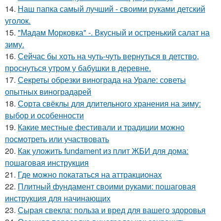
14.
Наш папка самый лучший - своими руками детский
уголок.
15.
"Мадам Морковка" -. Вкусный и остренький салат на
зиму.
16.
Сейчас бы хоть на чуть-чуть вернуться в детство,
проснуться утром у бабушки в деревне.
17.
Секреты обрезки винограда на Урале: советы
опытных виноградарей
18.
Сорта свёклы для длительного хранения на зиму:
выбор и особенности
19.
Какие местные фестивали и традиции можно
посмотреть или участвовать
20.
Как уложить fundament из плит ЖБИ для дома:
пошаговая инструкция
21.
Где можно покататься на аттракционах
22.
Плитный фундамент своими руками: пошаговая
инструкция для начинающих
23.
Сырая свекла: польза и вред для вашего здоровья