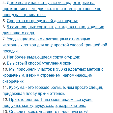
4.
Даже если у вас есть участки сада, которые на
протяжении всего дня остаются в тени, это вовсе не
повод расстраиваться.
5.
Средства от вредителей для капусты:
6.
5 самоплодных сортов груш, идеально подходящих
для вашего сада.
7.
Уход за цветочными луковицами с помощью
картонных лотков для яиц: простой способ траншейной
посадки.
8.
Наиболее выдающиеся сорта огурцов:
9.
Быыстрый способ утепления окон.
10.
Мы приобрели участок в 350 квадратных метров с
крошечным, ветхим строением, напоминающим
скворечник.
11.
Куркума - это гораздо больше, чем просто специя,
придающая плову яркий оттенок.
12.
Приготовление: 1. мы смешиваем все сухие
продукты: манку, муку, сахар, разрыхлитель.
13.
Спасли песика, упaвшего в ледяную рeку!