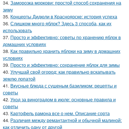
34.
Заморозка моркови: простой способ сохранения на
зиму
35.
Концерты Дидюли в Красноярске: история успеха
36.
Слишком много яблок? Здесь 3 способа, как их
использовать
37.
Просто и эффективно: советы по хранению яблок в
домашних условиях
38.
Как правильно хранить яблоки на зиму в домашних
условиях
39.
Просто и эффективно: сохранение яблок для зимы
40.
Улучшай свой огород: как правильно вскапывать
землю лопатой
41.
Вкусные блюда с сушеным базиликом: рецепты и
советы
42.
Уход за виноградом в июле: основные правила и
советы
43.
Картофель рамона все о нем. Описание сорта
44.
Различия между ремантантной и обычной малиной:
как отличить одну от другой