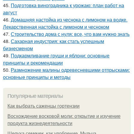
45.
Подготовка виноградника к урожаю: план работ на
август
46.
Домашняя настойка из чеснока с лимоном на водке.
Лекарственная настойка с лимоном и чесноком
47.
Строительство дома с нуля: все, что вам нужно знать
48.
Сахарная индустрия: как стать успешным
бизнесменом
49.
Подкармливание груши и яблони: основные
принципы и рекомендации
50.
Размножение малины одревесневшими отпрысками:
основные принципы и методы
Популярные материалы
Как выбрать саженцы гортензии
Восхождение восковой моли: открытие и изучение
продукта жизнедеятельности
Шелуха семечек, как удобрение. Мульча