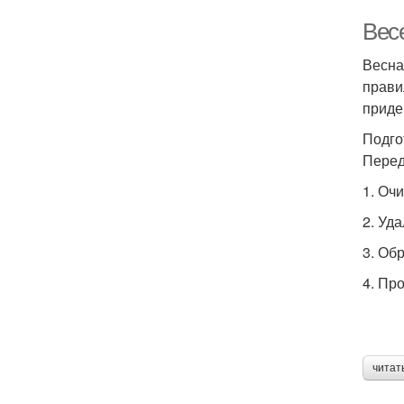
Вес
Весна
прави
приде
Подго
Перед
1. Оч
2. Уд
3. Об
4. Пр
читат