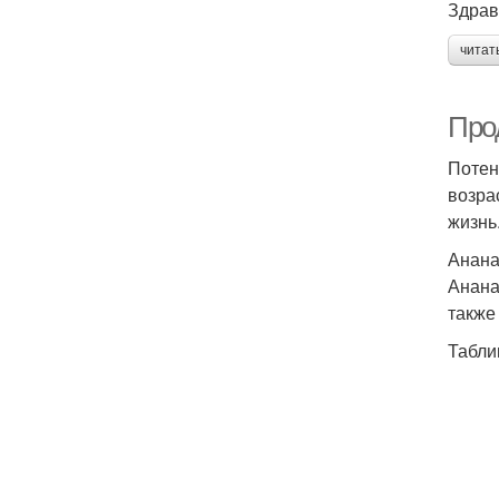
Здрав
читат
Про
Потен
возра
жизнь
Анан
Анана
также
Табли