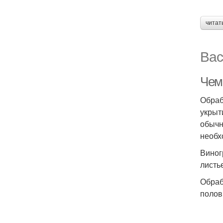
читат
Вас
Чем
Обраб
укрыт
обычн
необх
Виног
листь
Обраб
полов