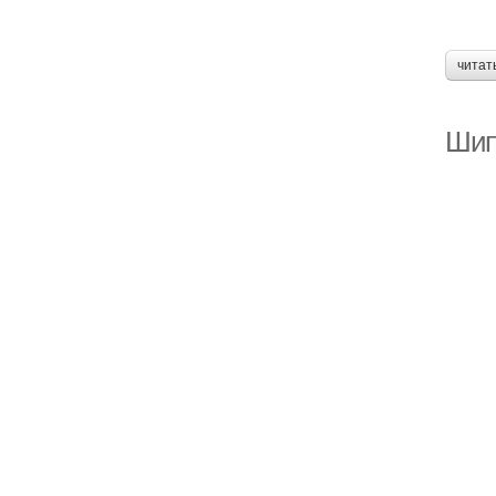
читат
Шип