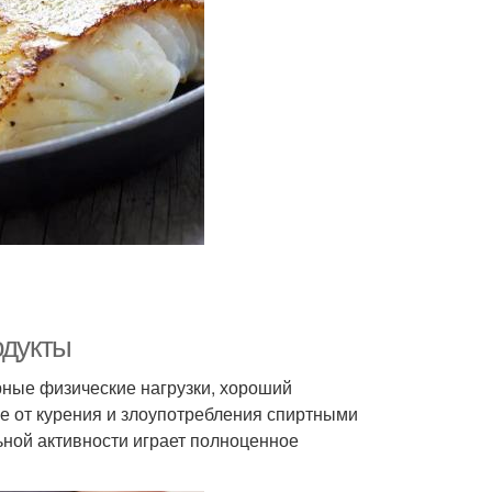
одукты
рные физические нагрузки, хороший
е от курения и злоупотребления спиртными
ьной активности играет полноценное