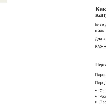
Как
кап
Как и
в зим
Для з
ВАЖНО
Перв
Первы
Перед
Соц
Раз
Про