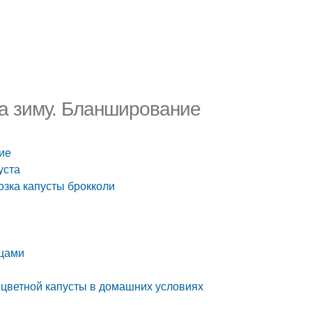
на зиму. Бланширование
ие
уста
озка капусты брокколи
ощами
 цветной капусты в домашних условиях