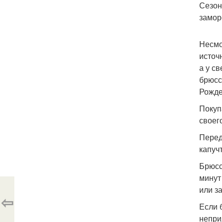
Сезон
замор
Несмо
источ
а у с
брюсс
Рожде
Покуп
своег
Перед
капучт
Брюсс
минут
или з
⇦
Если 
непри