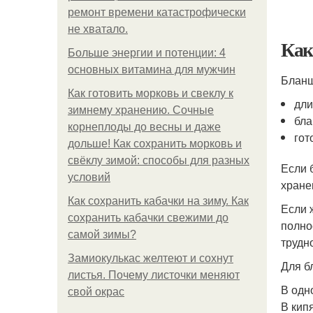
ремонт времени катастрофически
не хватало.
Как
Больше энергии и потенции: 4
основных витамина для мужчин
Бланш
Как готовить морковь и свеклу к
дли
зимнему хранению. Сочные
бла
корнеплоды до весны и даже
гот
дольше! Как сохранить морковь и
свёклу зимой: способы для разных
Если 
условий
хране
Как сохранить кабачки на зиму. Как
Если 
сохранить кабачки свежими до
полно
самой зимы?
трудн
Замиокулькас желтеют и сохнут
Для б
листья. Почему листочки меняют
В одн
свой окрас
В кип