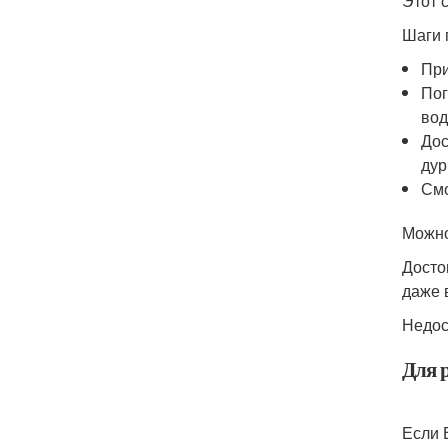
Этот 
Шаги 
При
Пог
вод
Дос
дур
Смо
Можно
Досто
даже 
Недос
Для 
Если 