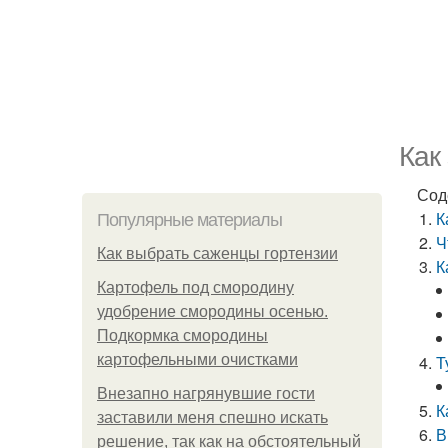
Как
Сод
К
Популярные материалы
Ч
Как выбрать саженцы гортензии
К
Картофель под смородину
удобрение смородины осенью.
Подкормка смородины
картофельными очистками
Т
Внезапно нагрянувшие гости
К
заставили меня спешно искать
В
решение, так как на обстоятельный