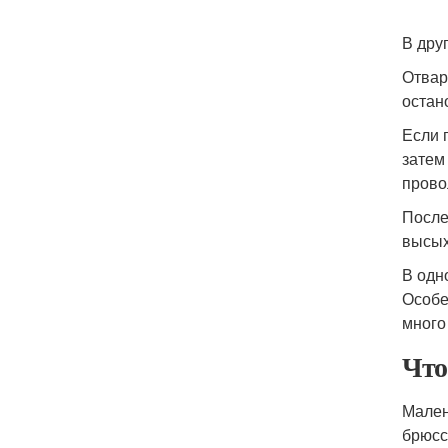
В дру
Отвар
остан
Если 
затем
прово
После
высых
В одн
Особе
много
Что
Мален
брюсс