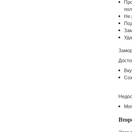
Про
пол
Не 
Под
Зам
Уда
Замор
Досто
Вку
Сох
Недос
Мог
Втор