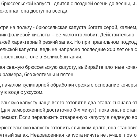
 брюссельской капусты длится с поздней осени до весны, и 
оженная она доступна всегда.
тря на пользу - брюссельская капуста богата серой, калием
ник фолиевой кислоты – ее мало кто любит. Действительно,
вежей характерный резкий запах. Но при правильном подход
ельской капусты, ведь не напрасно последние 200 лет она
ственском столе в Великобритании.
ая свежую брюссельскую капусту, выбирайте плотные кочан
о размера, без желтизны и пятен.
 началом кулинарной обработки срежьте основание кочеры
у в воде с уксусом.
ельскую капусту чаще всего готовят в два этапа: сначала о
 (для замороженной достаточно 3-х минут), пока она не ста
апекают. Если переложить отваренную капусту в ледяную во
брюссельскую капусту готовить слишком долго, она становит
ятный запах. Недоваренная капуста ничуть не лучше, поэто