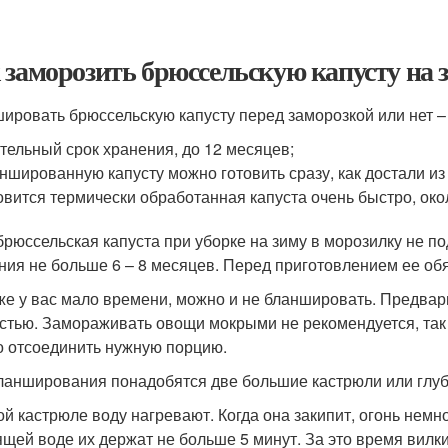
 заморозить брюссельскую капусту на
ировать брюссельскую капусту перед заморозкой или нет 
тельный срок хранения, до 12 месяцев;
ншированную капусту можно готовить сразу, как достали и
овится термически обработанная капуста очень быстро, око
брюссельская капуста при уборке на зиму в морозилку не по
ния не больше 6 – 8 месяцев. Перед приготовлением ее обя
же у вас мало времени, можно и не бланшировать. Предва
стью. Замораживать овощи мокрыми не рекомендуется, так к
о отсоединить нужную порцию.
ланширования понадобятся две большие кастрюли или глуб
ой кастрюле воду нагревают. Когда она закипит, огонь немн
ящей воде их держат не больше 5 минут. За это время вилк