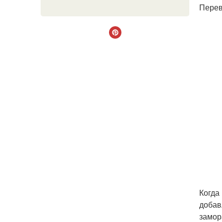
Перев
Когда
добав
замор