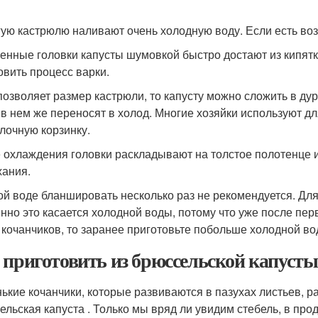
гую кастрюлю наливают очень холодную воду. Если есть воз
енные головки капусты шумовкой быстро достают из кипятк
овить процесс варки.
позволяет размер кастрюли, то капусту можно сложить в дур
 в нем же переносят в холод. Многие хозяйки используют дл
лочную корзинку.
 охлаждения головки раскладывают на толстое полотенце и
ания.
ой воде бланшировать несколько раз не рекомендуется. Дл
нно это касается холодной воды, потому что уже после пер
 кочанчиков, то заранее приготовьте побольше холодной во
 приготовить из брюссельской капусты
ькие кочанчики, которые развиваются в пазухах листьев, р
ельская капуста . Только мы вряд ли увидим стебель, в про