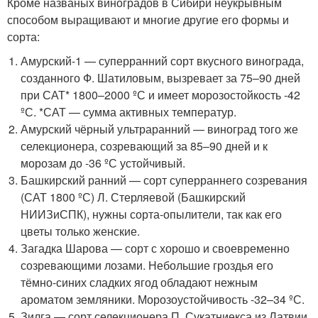
Кроме названых виноградов в Сибири неукрывным
способом выращивают и многие другие его формы и
сорта:
Амурский-1 — суперранний сорт вкусного винограда,
созданного Ф. Шатиловым, вызревает за 75–90 дней
при САТ* 1800–2000 ºС и имеет морозостойкость -42
ºС. *САТ — сумма активных температур.
Амурский чёрный ультраранний — виноград того же
селекционера, созревающий за 85–90 дней и к
морозам до -36 ºС устойчивый.
Башкирский ранний — сорт суперраннего созревания
(САТ 1800 ºС) Л. Стерляевой (Башкирский
НИИЗиСПК), нужны сорта-опылители, так как его
цветы только женские.
Загадка Шарова — сорт с хорошо и своевременно
созревающими лозами. Небольшие гроздья его
тёмно-синих сладких ягод обладают нежным
ароматом земляники. Морозоустойчивость -32–34 ºС.
Зилга — сорт селекционера П. Сукатниекса из Латвии