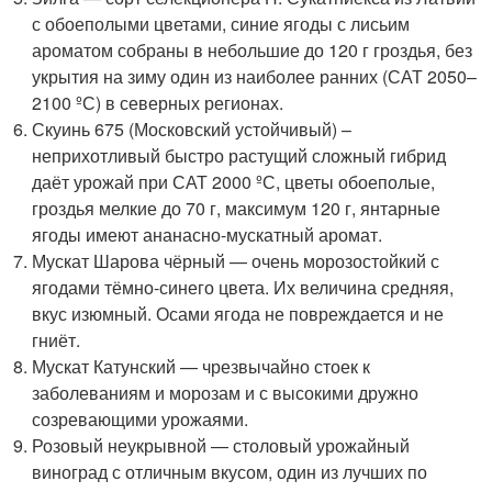
с обоеполыми цветами, синие ягоды с лисьим
ароматом собраны в небольшие до 120 г гроздья, без
укрытия на зиму один из наиболее ранних (САТ 2050–
2100 ºС) в северных регионах.
Скуинь 675 (Московский устойчивый) –
неприхотливый быстро растущий сложный гибрид
даёт урожай при САТ 2000 ºС, цветы обоеполые,
гроздья мелкие до 70 г, максимум 120 г, янтарные
ягоды имеют ананасно-мускатный аромат.
Мускат Шарова чёрный — очень морозостойкий с
ягодами тёмно-синего цвета. Их величина средняя,
вкус изюмный. Осами ягода не повреждается и не
гниёт.
Мускат Катунский — чрезвычайно стоек к
заболеваниям и морозам и с высокими дружно
созревающими урожаями.
Розовый неукрывной — столовый урожайный
виноград с отличным вкусом, один из лучших по