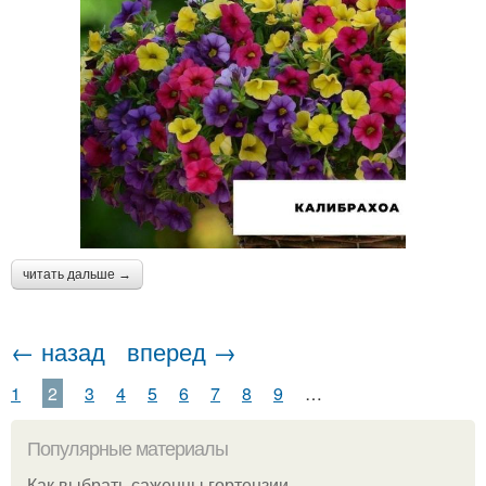
читать дальше →
← назад
вперед →
1
2
3
4
5
6
7
8
9
…
Популярные материалы
Как выбрать саженцы гортензии