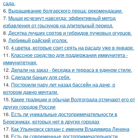
сада.
6.
Выращивание болгарского перца: рекомендации.
7.
Мыши исчезнут навсегда: эффективный метод
избавления от грызунов на длительный период.
8.
Десятка лучших сортов и гибридов пучковых огурцов.
9.
Любимый райский уголок.
10.
4 цветка, которые соит сеять на расаду уже в январе.
11.
Классное средство для поддержания иммунитета -
иммyнитeтнaя.
12.
Делали на заказ - беседка и терраса в едином стиле.
13.
Сделали баньку для себя.
14.
Построили пару лет назад бассейн на даче, о
котором давно мечтали.
15.
Какие традиции и обычаи Волгограда отличают его от
других городов России
16.
Есть ли уникальные достопримечательности в
Березниках, которых нет в других городах
17.
Как Ульяновск связан с именем Владимира Ленина
18.
Есть ли современные достопримечательности