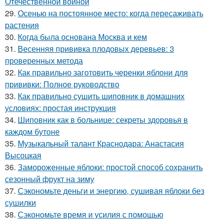
Отечественной войной
29.
Осенью на постоянное место: когда пересаживать
растения
30.
Когда была основана Москва и кем
31.
Весенняя прививка плодовых деревьев: 3
проверенных метода
32.
Как правильно заготовить черенки яблони для
прививки: Полное руководство
33.
Как правильно сушить шиповник в домашних
условиях: простая инструкция
34.
Шиповник как в больнице: секреты здоровья в
каждом бутоне
35.
Музыкальный талант Краснодара: Анастасия
Высоцкая
36.
Замороженные яблоки: простой способ сохранить
сезонный фрукт на зиму
37.
Сэкономьте деньги и энергию, сушивая яблоки без
сушилки
38.
Сэкономьте время и усилия с помощью