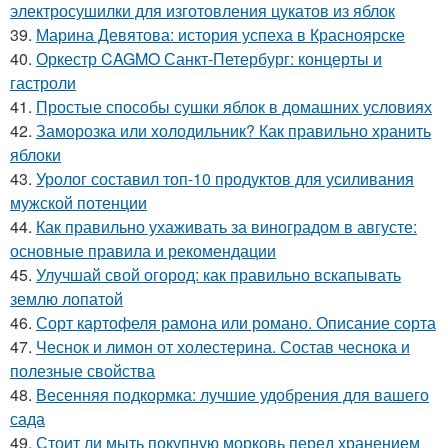
электросушилки для изготовления цукатов из яблок
39.
Марина Девятова: история успеха в Красноярске
40.
Оркестр CAGMO Санкт-Петербург: концерты и
гастроли
41.
Простые способы сушки яблок в домашних условиях
42.
Заморозка или холодильник? Как правильно хранить
яблоки
43.
Уролог составил топ-10 продуктов для усиливания
мужской потенции
44.
Как правильно ухаживать за виноградом в августе:
основные правила и рекомендации
45.
Улучшай свой огород: как правильно вскапывать
землю лопатой
46.
Сорт картофеля рамона или романо. Описание сорта
47.
Чеснок и лимон от холестерина. Состав чеснока и
полезные свойства
48.
Весенняя подкормка: лучшие удобрения для вашего
сада
49.
Стоит ли мыть покупную морковь перед хранением