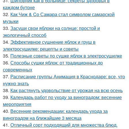
31.
Шиповник как в больнице: секреты здоровья в
каждом бутоне
32.
Как Чиж & Co Самара стал символом самарской
музыки
33.
Засуши свои яблоки на солнце: простой и
экологичный способ
34.
Эффективное сушнение яблок и груш в
электросушилке: рецепты и советы
35.
Полезные советы по сушке яблок в электросушилке
36.
Способы сушки яблок: от традиционных до
современных
37.
Расписание группы Анимация в Краснодаре: все, что
нужно знать
38.
Как растянуть удовольствие от урожая на всю осень
39.
Календарь работ по уходу за виноградом: весенние
мероприятия
40.
Весенние рекомендации: календарь ухода за
виноградом на ближайшие 3 месяца
41.
Отличный сорт подходящий для множества блюд.