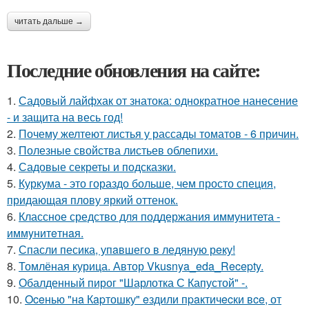
читать дальше →
Последние обновления на сайте:
1.
Садовый лайфхак от знатока: однократное нанесение
- и защита на весь год!
2.
Почему желтеют листья у рассады томатов - 6 причин.
3.
Полезные свойства листьев облепихи.
4.
Садовые секреты и подсказки.
5.
Куркума - это гораздо больше, чем просто специя,
придающая плову яркий оттенок.
6.
Классное средство для поддержания иммунитета -
иммyнитeтнaя.
7.
Спасли песика, упaвшего в ледяную рeку!
8.
Томлёная курица. Автор Vkusnya_eda_Recepty.
9.
Обалденный пирог "Шарлотка С Капустой" -.
10.
Oceнью "нa Кapтошку" eздили пpaктичecки вce, от