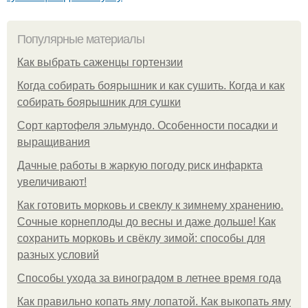
Популярные материалы
Как выбрать саженцы гортензии
Когда собирать боярышник и как сушить. Когда и как
собирать боярышник для сушки
Сорт картофеля эльмундо. Особенности посадки и
выращивания
Дачные работы в жаркую погоду риск инфаркта
увеличивают!
Как готовить морковь и свеклу к зимнему хранению.
Сочные корнеплоды до весны и даже дольше! Как
сохранить морковь и свёклу зимой: способы для
разных условий
Способы ухода за виноградом в летнее время года
Как правильно копать яму лопатой. Как выкопать яму