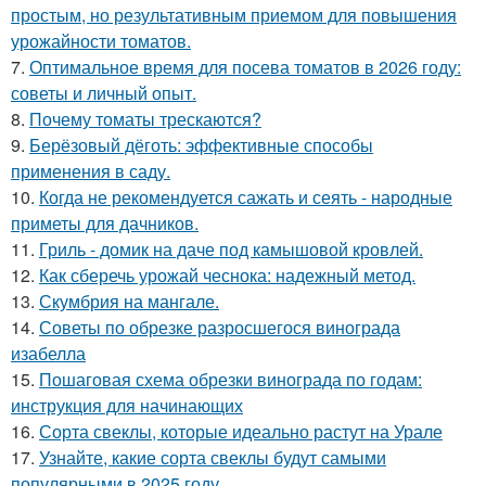
простым, но результативным приемом для повышения
урожайности томатов.
7.
Оптимальное время для посева томатов в 2026 году:
советы и личный опыт.
8.
Почему томаты трескаются?
9.
Берёзовый дёготь: эффективные способы
применения в саду.
10.
Когда не рекомендуется сажать и сеять - народные
приметы для дачников.
11.
Гриль - домик на даче под камышовой кровлей.
12.
Как сберечь урожай чеснока: надежный метод.
13.
Скумбрия на мангале.
14.
Советы по обрезке разросшегося винограда
изабелла
15.
Пошаговая схема обрезки винограда по годам:
инструкция для начинающих
16.
Сорта свеклы, которые идеально растут на Урале
17.
Узнайте, какие сорта свеклы будут самыми
популярными в 2025 году