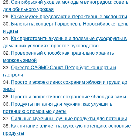
28.
Сентябрьский уход за молодым виноградом: советы
для обильного урожая
29.
Какие музеи предлагают интерактивные экспонаты
30.
Билеты на концерт Горшенёв в Новосибирске: цены
и даты
31.
Как приготовить вкусные и полезные сухофрукты в
домашних условиях: простое руководство
32.
Проверенный способ: как правильно хранить
морковь зимой
33.
Оркестр CAGMO Санкт-Петербург: концерты и
гастроли
34.
Просто и эффективно: сохраним яблоки и груши до
зимы
35.
Просто и эффективно: сохранение яблок для зимы
36.
Продукты питания для мужчин: как улучшить
потенцию с помощью диеты
37.
Сильные мужчины: лучшие продукты для потенции
38.
Как питание влияет на мужскую потенцию: основные
продукты