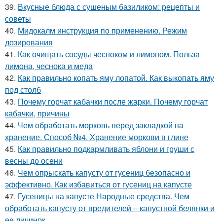
39.
Вкусные блюда с сушеным базиликом: рецепты и
советы
40.
Мидокалм инструкция по применению. Режим
дозирования
41.
Как очищать сосуды чесноком и лимоном. Польза
лимона, чеснока и меда
42.
Как правильно копать яму лопатой. Как выкопать яму
под столб
43.
Почему горчат кабачки после жарки. Почему горчат
кабачки, причины
44.
Чем обработать морковь перед закладкой на
хранение. Способ №4. Хранение моркови в глине
45.
Как правильно подкармливать яблони и груши с
весны до осени
46.
Чем опрыскать капусту от гусениц безопасно и
эффективно. Как избавиться от гусениц на капусте
47.
Гусеницы на капусте Народные средства. Чем
обработать капусту от вредителей – капустной белянки и
ее личинок