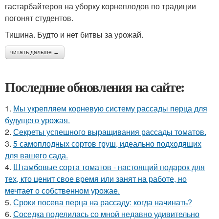
гастарбайтеров на уборку корнеплодов по традиции
погонят студентов.
Тишина. Будто и нет битвы за урожай.
читать дальше →
Последние обновления на сайте:
1.
Мы укрепляем корневую систему рассады перца для
будущего урожая.
2.
Секреты успешного выращивания рассады томатов.
3.
5 самоплодных сортов груш, идеально подходящих
для вашего сада.
4.
Штамбовые сорта томатов - настоящий подарок для
тех, кто ценит свое время или занят на работе, но
мечтает о собственном урожае.
5.
Сроки посева перца на рассаду: когда начинать?
6.
Соседка поделилась со мной недавно удивительно