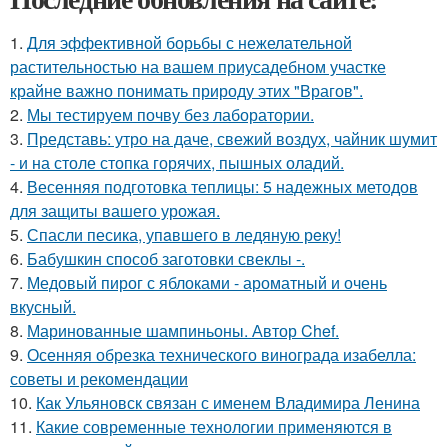
1.
Для эффективной борьбы с нежелательной
растительностью на вашем приусадебном участке
крайне важно понимать природу этих "Врагов".
2.
Мы тестируем почву без лаборатории.
3.
Представь: утро на даче, свежий воздух, чайник шумит
- и на столе стопка горячих, пышных оладий.
4.
Весенняя подготовка теплицы: 5 надежных методов
для защиты вашего урожая.
5.
Спасли песика, упaвшего в ледяную рeку!
6.
Бабушкин способ заготовки свеклы -.
7.
Медовый пирог с яблоками - ароматный и очень
вкусный.
8.
Маринованные шампиньоны. Автор Chef.
9.
Осенняя обрезка технического винограда изабелла:
советы и рекомендации
10.
Как Ульяновск связан с именем Владимира Ленина
11.
Какие современные технологии применяются в