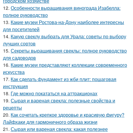
городском хозяйстве
12.
Особенности выращивания винограда Изабелла:
полное руководство
13.
Какие музеи Ростова-на-Дону наиболее интересны
для посетителей
14.
Какую свеклу выбрать для Урала: советы по выбору
лучших сортов
15.
Секреты выращивания свеклы: полное руководство
для садоводов
16.
Какие музеи представляют коллекции современного
искусства
17.
Как сделать фундамент из жби плит: пошаговая
инструкция
18.
Где можно покататься на аттракционах
19.
Сырая и вареная свекла: полезные свойства и
рецепты
20.
Как сочетать крепкое здоровье и красивую фигуру?
Лайфхаки для гармоничного образа жизни
21.
Сырая или вареная свекла: какая полезнее