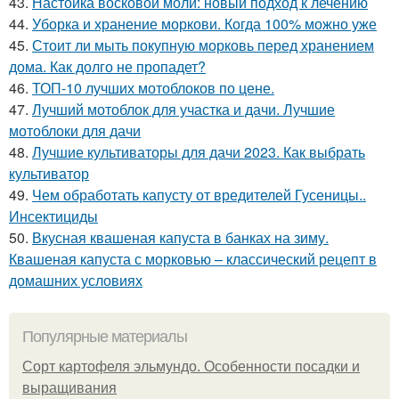
43.
Настойка восковой моли: новый подход к лечению
44.
Уборка и хранение моркови. Когда 100% можно уже
45.
Стоит ли мыть покупную морковь перед хранением
дома. Как долго не пропадет?
46.
ТОП-10 лучших мотоблоков по цене.
47.
Лучший мотоблок для участка и дачи. Лучшие
мотоблоки для дачи
48.
Лучшие культиваторы для дачи 2023. Как выбрать
культиватор
49.
Чем обработать капусту от вредителей Гусеницы..
Инсектициды
50.
Вкусная квашеная капуста в банках на зиму.
Квашеная капуста с морковью – классический рецепт в
домашних условиях
Популярные материалы
Сорт картофеля эльмундо. Особенности посадки и
выращивания