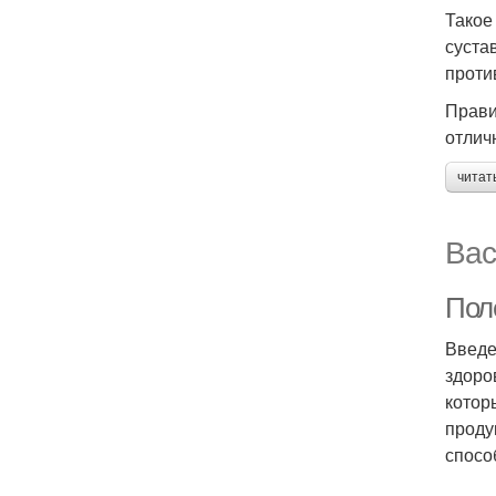
Такое
суста
проти
Прави
отлич
читат
Вас
Поле
Введе
здоро
котор
проду
спосо