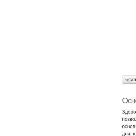
читат
Осн
Здоро
позво
основ
для п