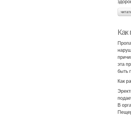
здоро
читат
Как
Пропа
наруш
причи
эта п
быть 
Как р
Эрект
подае
В орг
Пещер