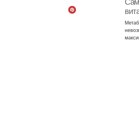
Сам
вит
Метаб
невоз
макси