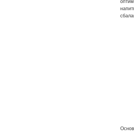
оптим
напит
сбала
Основ