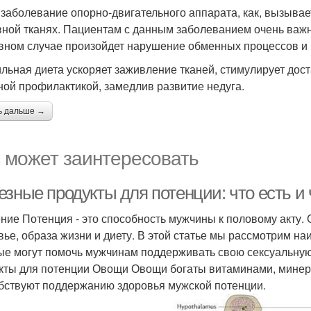
 заболевание опорно-двигательного аппарата, как, вызыва
вной тканях. Пациентам с данным заболеванием очень важн
вном случае произойдет нарушение обменных процессов и б
льная диета ускоряет заживление тканей, стимулирует дост
ной профилактикой, замедлив развитие недуга.
ь дальше →
 может заинтересовать
зные продукты для потенции: что есть и 
ние Потенция - это способность мужчины к половому акту. 
вье, образа жизни и диету. В этой статье мы рассмотрим н
ые могут помочь мужчинам поддерживать свою сексуальную
кты для потенции Овощи Овощи богаты витаминами, минер
бствуют поддержанию здоровья мужской потенции.