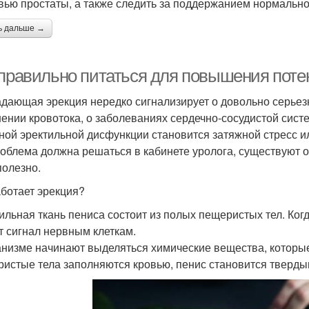
вью простаты, а также следить за поддержанием нормально
ь дальше →
 правильно питаться для повышения поте
дающая эрекция нередко сигнализирует о довольно серьез
ении кровотока, о заболеваниях сердечно-сосудистой сист
ной эректильной дисфункции становится затяжной стресс и
роблема должна решаться в кабинете уролога, существуют
полезно.
аботает эрекция?
ильная ткань пениса состоит из полых пещеристых тел. Ко
т сигнал нервным клеткам.
анизме начинают выделяться химические вещества, которые
истые тела заполняются кровью, пенис становится твердым