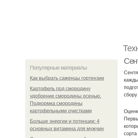
Тех
Сент
Популярные материалы
Сентя
Как выбрать саженцы гортензии
кажды
подго
Картофель под смородину
сбору
удобрение смородины осенью.
Подкормка смородины
Оценк
картофельными очистками
Первы
Больше энергии и потенции: 4
котор
основных витамина для мужчин
сорта