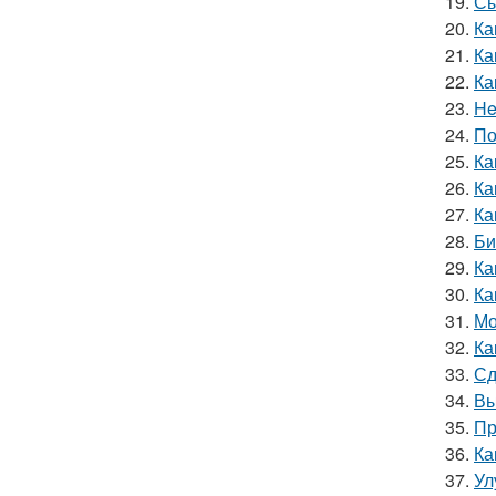
19.
Сы
20.
Ка
21.
Ка
22.
Ка
23.
He
24.
По
25.
Ка
26.
Ка
27.
Ка
28.
Би
29.
Ка
30.
Ка
31.
Мо
32.
Ка
33.
Сд
34.
Вы
35.
Пр
36.
Ка
37.
Ул