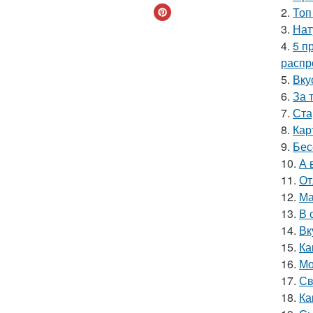
2.
Топ
3.
Нат
4.
5 п
распр
5.
Вку
6.
За 
7.
Ста
8.
Кар
9.
Бес
10.
А 
11.
От
12.
Ма
13.
В 
14.
Вк
15.
Ка
16.
Мо
17.
Св
18.
Ка