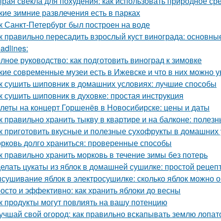
рая свекла для похудения: как использовать природное ср
кие зимние развлечения есть в парках
к Санкт-Петербург был построен на воде
к правильно пересадить взрослый куст винограда: основны
adlines:
лное руководство: как подготовить виноград к зимовке
кие современные музеи есть в Ижевске и что в них можно у
к сушить шиповник в домашних условиях: лучшие способы
к сушить шиповник в духовке: простая инструкция
леты на концерт Горшенёв в Новосибирске: цены и даты
к правильно хранить тыкву в квартире и на балконе: полез
к приготовить вкусные и полезные сухофрукты в домашних 
рковь долго храниться: проверенные способы
к правильно хранить морковь в течение зимы без потерь
елать цукаты из яблок в домашней сушилке: простой рецеп
сушивание яблок в электросушилке: сколько яблок можно о
осто и эффективно: как хранить яблоки до весны
к продукты могут повлиять на вашу потенцию
учшай свой огород: как правильно вскапывать землю лопат