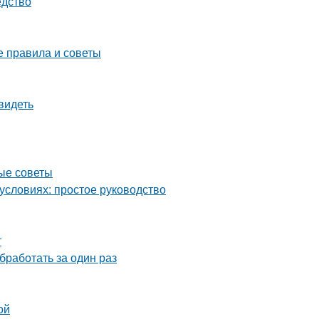
едство
е правила и советы
видеть
ные советы
условиях: простое руководство
т
бработать за один раз
ой