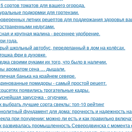
 5 сортов томатов для вашего огорода.
уральные подкормки для гортензии.
роверенных летних рецептов для поддержания здоровья ваш
остраненными недугами.
сная и крупная малина - весеннее удобрение.
три года.
рый школьный автобус, переделанный в дом на колёсах.
тошка фри в духовке.
едка своими руками их того, что было в наличии.
вы ароматом сена … дышали.
личная банька на крайнем севере.
ринованные помидоры - самый простой рецепт.
соцсетях появились трогательные кадры.
уснейшая закусочка - огурчики.
к выбрать лучшие сорта свеклы: топ-10 рейтинг
нолитный фундамент для дома: прочность и надежность на
екла при похудении: можно ли есть и как правильно включа
к развивалась промышленность Северодвинска с момента 