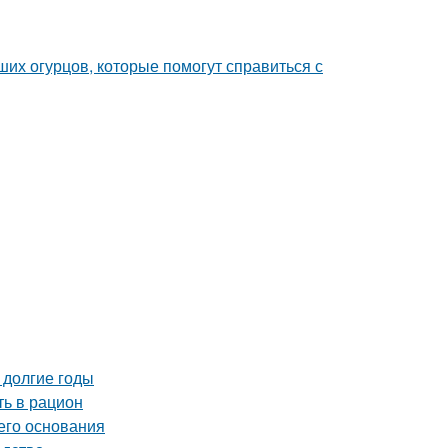
их огурцов, которые помогут справиться с
 долгие годы
ть в рацион
его основания