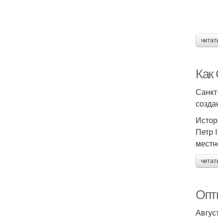
читат
Как
Санкт
созда
Истор
Петр 
местн
читат
Опти
Авгус