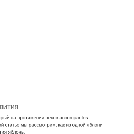
звития
торый на протяжении веков accompanies
ой статье мы рассмотрим, как из одной яблони
тия яблонь.