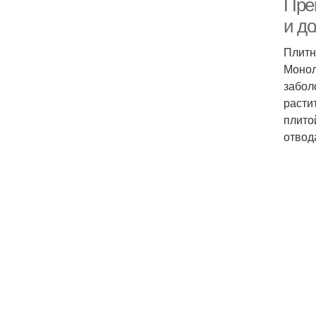
Пре
и д
Плитн
Монол
забол
расти
плито
отвод