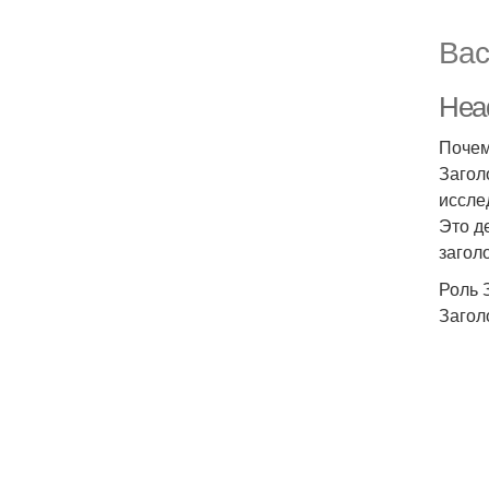
Вас
Head
Почем
Загол
иссле
Это д
загол
Роль 
Загол