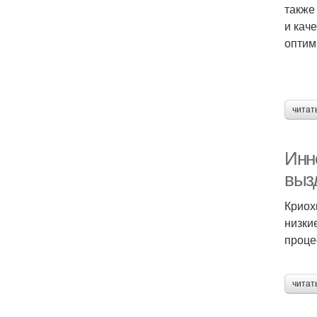
также
и кач
оптим
читат
Инн
выз
Криох
низки
проце
читат