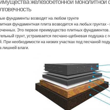
имущества железобетонной монолитной 
олговечность
ые фундаменты возводят на любом грунте
итная фундаментная плита возводится на любых грунтах - 
оченных. Это первое преимущество плитных фундаментов. 
тельный грунт, устраивается песчано-щебневая подушка с г
й. При необходимости на низких участках под песчаной по
а лишней влаги.