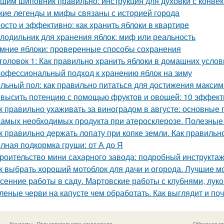
шим шиповник правильно: инструкция для духовки с конве
кие легенды и мифы связаны с историей города
осто и эффективно: как хранить яблоки в квартире
лодильник для хранения яблок: миф или реальность
мние яблоки: проверенные способы сохранения
головок 1: Как правильно хранить яблоки в домашних усло
офессиональный подход к хранению яблок на зиму
льный пол: как правильно питаться для достижения макси
высить потенцию с помощью фруктов и овощей: 10 эффект
к правильно ухаживать за виноградом в августе: основные
самых необходимых продукта при атеросклерозе. Полезные
к правильно держать лопату при копке земли. Как правильн
лная подкормка груши: от А до Я
роительство мини сахарного завода: подробный инструкта
к выбрать хороший мотоблок для дачи и огорода. Лучшие м
сенние работы в саду. Мартовские работы с клубнями, лу
леные черви на капусте чем обработать. Как выглядит и по
Контакты
Пользовательское соглашение
Обратная св