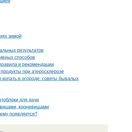
кцией
виях зимой
мальных результатов
ивных способов
 правила и рекомендации
 продукты при атеросклерозе
о копать в огороде: советы бывалых
ж
отоблоки для дачи
ковицами, корневищами
чему появляется?
язь