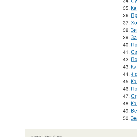
34.
Су
35.
Ка
36.
Пр
37.
Хо
38.
Зи
39.
За
40.
Пр
41.
Си
42.
По
43.
Ка
44.
4 
45.
Ка
46.
По
47.
Ст
48.
Ка
49.
Ве
50.
Зе
© 2026 Зелёный сад