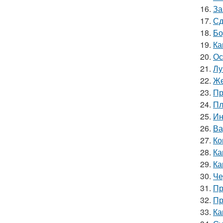
16.
За
17.
Сд
18.
Бо
19.
Ка
20.
Ос
21.
Лу
22.
Же
23.
Пр
24.
Пл
25.
Ин
26.
Ва
27.
Ко
28.
Ка
29.
Ка
30.
Че
31.
Пр
32.
Пр
33.
Ка