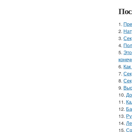
Пос
1.
Пре
2.
Нат
3.
Сек
4.
Пол
5.
Это
конеч
6.
Как
7.
Сек
8.
Сек
9.
Выр
10.
До
11.
Ка
12.
Ба
13.
Ру
14.
Ле
15.
Со