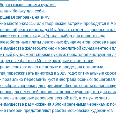
бор из камня своими руками.
елали баньку для себя.
рщевая заправка на зиму.
кие мастер-классы или творческие встречи проводятся в А
енняя обрезка винограда Изабелла: секреты здоровья и п
чшие сорта свеклы для Урала: выбор для вашего сада
лезобетонные плиты ленточных фундаментов: основа наде
еимущества железобетонной монолитной фундаментной пли
итный фундамент своими руками: пошаговая инструкция 
тересные факты о Москве, которые вы не знали
реная свекла: все о ее пользе и вреде для организма
гда пересаживать виноград в 2025 году: оптимальные сроки
к правильно пересадить куст винограда осенью: пошаговая
к выбрать черенки для прививки яблони: советы начинающ
ренки для весенней прививки: полное руководство для на
ививка плодовых деревьев весной: всё, что нужно знать
еимущества размножения яблони зелеными черенками: по
кие галереи представляют работы московских художников