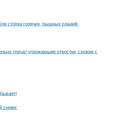
толе стопка горячих, пышных оладий.
тельно торчат угрожающие отростки, схожие с
 бывает!
й схеме: