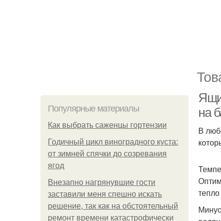
Тов
Ящи
Популярные материалы
на 
Как выбрать саженцы гортензии
В люб
котор
Годичный цикл виноградного куста:
от зимней спячки до созревания
ягод
Темпе
Оптим
Внезапно нагрянувшие гости
тепло
заставили меня спешно искать
решение, так как на обстоятельный
Минус
ремонт времени катастрофически