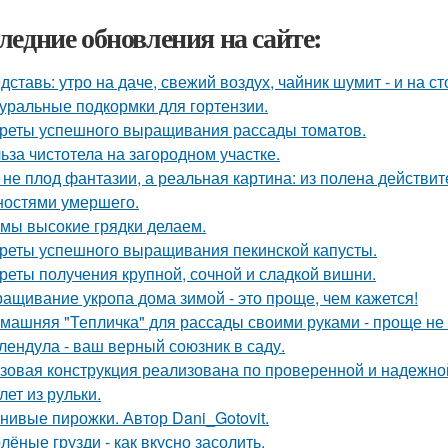
ледние обновления на сайте:
дставь: утро на даче, свежий воздух, чайник шумит - и на с
уральные подкормки для гортензии.
реты успешного выращивания рассады томатов.
ьза чистотела на загородном участке.
 не плод фантазии, а реальная картина: из полена действи
ностями умершего.
 мы высокие грядки делаем.
реты успешного выращивания пекинской капусты.
реты получения крупной, сочной и сладкой вишни.
ащивание укропа дома зимой - это проще, чем кажется!
машняя "Тепличка" для рассады своими руками - проще не
лендула - ваш верный союзник в саду.
зовая конструкция реализована по проверенной и надежно
лет из рульки.
нивые пирожки. Автор Dani_Gotovit.
лёные грузди - как вкусно засолить.