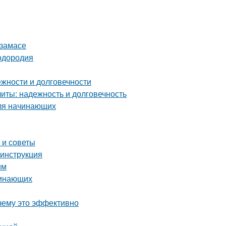
рзамасе
лодородия
жности и долговечности
ты: надежность и долговечность
для начинающих
 и советы
 инструкция
им
чинающих
чему это эффективно