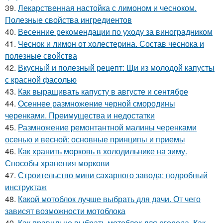
39.
Лекарственная настойка с лимоном и чесноком.
Полезные свойства ингредиентов
40.
Весенние рекомендации по уходу за виноградником
41.
Чеснок и лимон от холестерина. Состав чеснока и
полезные свойства
42.
Вкусный и полезный рецепт: Щи из молодой капусты
с красной фасолью
43.
Как выращивать капусту в августе и сентябре
44.
Осеннее размножение черной смородины
черенками. Преимущества и недостатки
45.
Размножение ремонтантной малины черенками
осенью и весной: основные принципы и приемы
46.
Как хранить морковь в холодильнике на зиму.
Способы хранения моркови
47.
Строительство мини сахарного завода: подробный
инструктаж
48.
Какой мотоблок лучше выбрать для дачи. От чего
зависят возможности мотоблока
49.
Как правильно выбрать мотоблок для огорода. Как