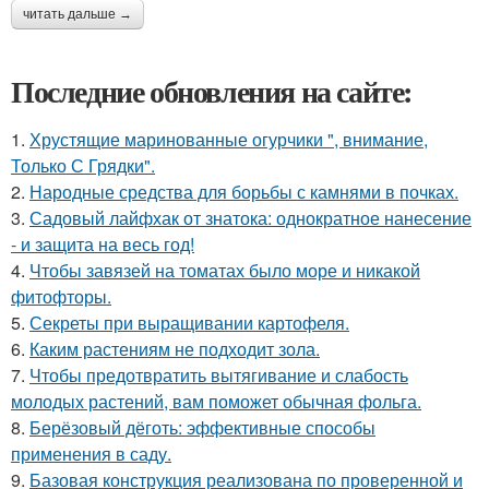
читать дальше →
Последние обновления на сайте:
1.
Хрустящие маринованные огурчики ", внимание,
Только С Грядки".
2.
Народные средства для борьбы с камнями в почках.
3.
Садовый лайфхак от знатока: однократное нанесение
- и защита на весь год!
4.
Чтобы завязей на томатах было море и никакой
фитофторы.
5.
Секреты при выращивании картофеля.
6.
Каким растениям не подходит зола.
7.
Чтобы предотвратить вытягивание и слабость
молодых растений, вам поможет обычная фольга.
8.
Берёзовый дёготь: эффективные способы
применения в саду.
9.
Базовая конструкция реализована по проверенной и