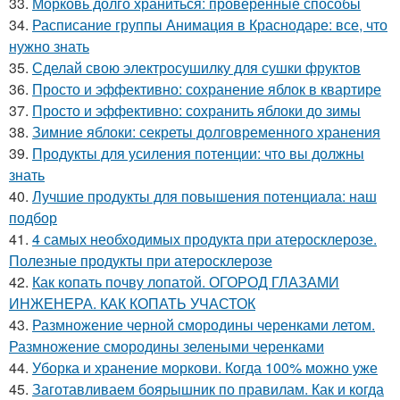
33.
Морковь долго храниться: проверенные способы
34.
Расписание группы Анимация в Краснодаре: все, что
нужно знать
35.
Сделай свою электросушилку для сушки фруктов
36.
Просто и эффективно: сохранение яблок в квартире
37.
Просто и эффективно: сохранить яблоки до зимы
38.
Зимние яблоки: секреты долговременного хранения
39.
Продукты для усиления потенции: что вы должны
знать
40.
Лучшие продукты для повышения потенциала: наш
подбор
41.
4 самых необходимых продукта при атеросклерозе.
Полезные продукты при атеросклерозе
42.
Как копать почву лопатой. ОГОРОД ГЛАЗАМИ
ИНЖЕНЕРА. КАК КОПАТЬ УЧАСТОК
43.
Размножение черной смородины черенками летом.
Размножение смородины зелеными черенками
44.
Уборка и хранение моркови. Когда 100% можно уже
45.
Заготавливаем боярышник по правилам. Как и когда