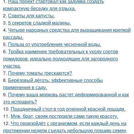
1.
Наш проект стартовал как задумка создать
компактную беседку для отдыха.
2.
Советы для капусты.
3.
5 секретов сладкой малины.
4.
Четыре народных средства для выращивания крепкой
рассады.
5.
Польза от употребления чесночной воды.
6.
Тройка наименее требовательных к уходу сортов
помидоров, идеально подходящих для загородного
участка.
7.
Почему томаты трескаются?
8.
Берёзовый дёготь: эффективные способы
применения в саду.
9.
Почему ваша морковь растет деформированной и как
это исправить?
10.
Праздничный стол в год огненной красной лошади.
11.
Муж, брат, свояк построили сами такую красоту.
12.
Что произойдёт с организмом, если каждый день на
протяжении недели съедать небольшую порцию семян