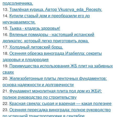
подсолнечника.
13.
Томлёная курица. Автор Vkusnya_eda_Recepty.
14.
Купили старый дом и преобразили его до
неузнаваемости.
15.
Тыква - кладезь здоровья!
16.
Вяленые помидоры - настоящий испанский
деликатес, который легко приготовить дома.
17.
Холодный литовский борщ.
18.
Осенняя обрезка винограда Изабелла: секреты
здоровья и плодородия
19.
Преимущества использования ЖБ плит на забивных
сваях
20.
Железобетонные плиты ленточных фундаментов:
основа надежности и долговечности
21.
Фундамент монолитная плита под дом из ЖБИ:
полное руководство по строительству
22.
Красная свекла: сырая и вареная — какая полезнее
23.
Осенняя пересадка винограда: полное руководство
по успешной транспортировке в сентябре