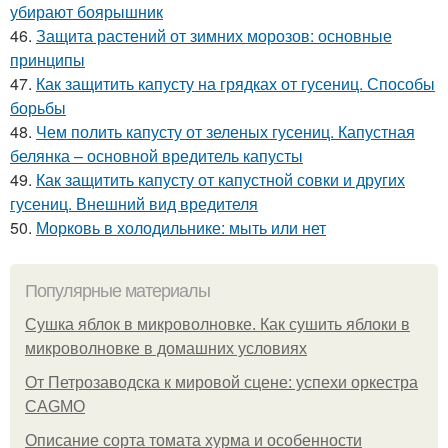
убирают боярышник
46.
Защита растений от зимних морозов: основные
принципы
47.
Как защитить капусту на грядках от гусениц. Способы
борьбы
48.
Чем полить капусту от зеленых гусениц. Капустная
белянка – основной вредитель капусты
49.
Как защитить капусту от капустной совки и других
гусениц. Внешний вид вредителя
50.
Морковь в холодильнике: мыть или нет
Популярные материалы
Сушка яблок в микроволновке. Как сушить яблоки в
микроволновке в домашних условиях
От Петрозаводска к мировой сцене: успехи оркестра
CAGMO
Описание сорта томата хурма и особенности