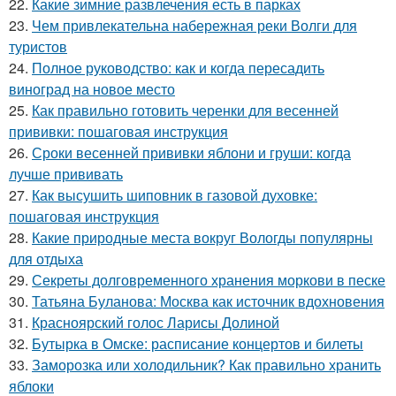
22.
Какие зимние развлечения есть в парках
23.
Чем привлекательна набережная реки Волги для
туристов
24.
Полное руководство: как и когда пересадить
виноград на новое место
25.
Как правильно готовить черенки для весенней
прививки: пошаговая инструкция
26.
Сроки весенней прививки яблони и груши: когда
лучше прививать
27.
Как высушить шиповник в газовой духовке:
пошаговая инструкция
28.
Какие природные места вокруг Вологды популярны
для отдыха
29.
Секреты долговременного хранения моркови в песке
30.
Татьяна Буланова: Москва как источник вдохновения
31.
Красноярский голос Ларисы Долиной
32.
Бутырка в Омске: расписание концертов и билеты
33.
Заморозка или холодильник? Как правильно хранить
яблоки