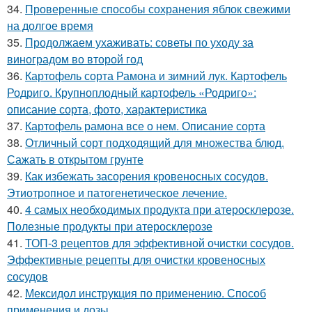
34.
Проверенные способы сохранения яблок свежими
на долгое время
35.
Продолжаем ухаживать: советы по уходу за
виноградом во второй год
36.
Картофель сорта Рамона и зимний лук. Картофель
Родриго. Крупноплодный картофель «Родриго»:
описание сорта, фото, характеристика
37.
Картофель рамона все о нем. Описание сорта
38.
Отличный сорт подходящий для множества блюд.
Сажать в открытом грунте
39.
Как избежать засорения кровеносных сосудов.
Этиотропное и патогенетическое лечение.
40.
4 самых необходимых продукта при атеросклерозе.
Полезные продукты при атеросклерозе
41.
ТОП-3 рецептов для эффективной очистки сосудов.
Эффективные рецепты для очистки кровеносных
сосудов
42.
Мексидол инструкция по применению. Способ
применения и дозы