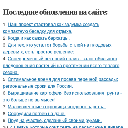
Последние обновления на сайте:
1.
Наш проект стартовал как задумка создать
компактную беседку для отдыха.
2.
Когда и как сажать бархатцы.
3.
Для тех, кто устал от борьбы с тлей на плодовых
деревьях, есть простое решение:
4.
Своевременный весенний полив - залог обильного
плодоношения растений на протяжении всего теплого
сезона.
5.
Оптимальное время для посева перечной рассады:
региональные сроки для России.
6.
Выращивание картофеля без использования грунта -
это больше не вымысел!
7.
Малоизвестные сокровища ягодного царства.
8.
Соорудили погреб на даче.
9.
Пруд на участке, сделанный своими руками.
10.
4 цветка, которые соит сеять на расаду уже в январе.