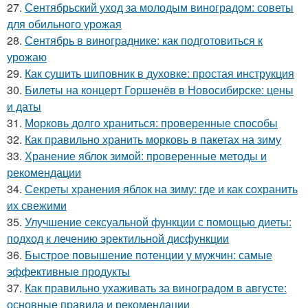
27.
Сентябрьский уход за молодым виноградом: советы
для обильного урожая
28.
Сентябрь в винограднике: как подготовиться к
урожаю
29.
Как сушить шиповник в духовке: простая инструкция
30.
Билеты на концерт Горшенёв в Новосибирске: цены
и даты
31.
Морковь долго храниться: проверенные способы
32.
Как правильно хранить морковь в пакетах на зиму
33.
Хранение яблок зимой: проверенные методы и
рекомендации
34.
Секреты хранения яблок на зиму: где и как сохранить
их свежими
35.
Улучшение сексуальной функции с помощью диеты:
подход к лечению эректильной дисфункции
36.
Быстрое повышение потенции у мужчин: самые
эффективные продукты
37.
Как правильно ухаживать за виноградом в августе:
основные правила и рекомендации