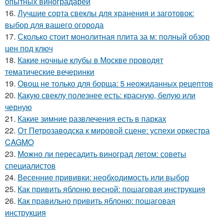
опытных виноградарей
16.
Лучшие сорта свеклы для хранения и заготовок:
выбор для вашего огорода
17.
Сколько стоит монолитная плита за м: полный обзор
цен под ключ
18.
Какие ночные клубы в Москве проводят
тематические вечеринки
19.
Овощ не только для борща: 5 неожиданных рецептов
20.
Какую свеклу полезнее есть: красную, белую или
черную
21.
Какие зимние развлечения есть в парках
22.
От Петрозаводска к мировой сцене: успехи оркестра
CAGMO
23.
Можно ли пересадить виноград летом: советы
специалистов
24.
Весенние прививки: необходимость или выбор
25.
Как привить яблоню весной: пошаговая инструкция
26.
Как правильно привить яблоню: пошаговая
инструкция