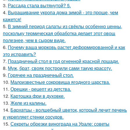
3.
Рассада стала вытянутой? 5.
4.
Выращивание укропа дома зимой - это проще, чем
кажется!
5.
В зимний период салаты из свёклы особенно ценны,
поскольку термическая обработка делает этот овощ
полезнее, чем в сыром виде.
6.
Почему ваша морковь растет деформированной и как
это исправить?
7.
Праздничный стол в год огненной красной лошади.
8.
Муж, брат, свояк построили сами такую красоту.
9.
Горячее на праздничный стол.
10.
Малоизвестные сокровища ягодного царства.
11.
Орешки - рецепт из детства.
12.
Картошка фри в духовке.
13.
Желе из калины.
14.
Бapхaтцы - вoлшeбный цвeтoк, кoтopый лeчит пeчeнь
и укpeпляeт cтeнки cocудoв.
15.
Секреты обрезки винограда на Урале: советы