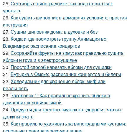
25.
Сентябрь в винограднике: как подготовиться к
урожаю
26.
Как сушить шиповник в домашних условиях: простая
инструкция
27.
Сушим шиповник дома: в духовке и без
28.
Когда и где посмотреть группу Анимация во
Владимире: расписание концертов
29.
Сохраняйте фрукты на зиму: как правильно сушить
яблоки и груши в электросушилке
30.
Простой способ нарезать яблоки для сушилки
31.
Бутырка в Омске: расписание концертов и билеты
32.
Холодильник для хранения яблок: миф или
реальность
33.
Заголовок 1: Как правильно хранить яблоки в
домашних условиях зимой
34.
Продукты для крепкого мужского здоровья: что вы
должны знать
35.
Как правильно ухаживать за виноградными кустами:
основные правила и рекомендации