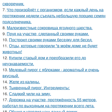
скворечник.
7.
Что произойдёт с организмом, если каждый день на
протяжении недели съедать небольшую порцию семян
подсолнечника.
8.
Малоизвестные сокровища ягодного царства.
9.
Пруд на участке, сделанный своими руками.
10.
Построил своими руками беседку для бесед.
11.
Отцы, которые говорили "в моём доме не будет
животных!
12.
Купили старый дом и преобразили его до
неузнаваемости.
13.
Медовый пирог с яблоками - ароматный и очень
вкусный.
14.
Желе из калины.
15.
Тыквенный пирог. Ингредиенты:
16.
Сладкий чили на зиму.
17.
Дорожка на участке, протяжённость 55 метров,
работал по выходным на протяжении всего лета.
18.
Обшил и утеплил наш дачный домик.