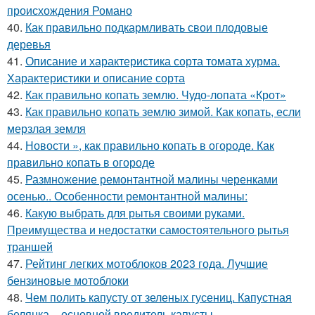
происхождения Романо
40.
Как правильно подкармливать свои плодовые
деревья
41.
Описание и характеристика сорта томата хурма.
Характеристики и описание сорта
42.
Как правильно копать землю. Чудо-лопата «Крот»
43.
Как правильно копать землю зимой. Как копать, если
мерзлая земля
44.
Новости », как правильно копать в огороде. Как
правильно копать в огороде
45.
Размножение ремонтантной малины черенками
осенью.. Особенности ремонтантной малины:
46.
Какую выбрать для рытья своими руками.
Преимущества и недостатки самостоятельного рытья
траншей
47.
Рейтинг легких мотоблоков 2023 года. Лучшие
бензиновые мотоблоки
48.
Чем полить капусту от зеленых гусениц. Капустная
белянка – основной вредитель капусты