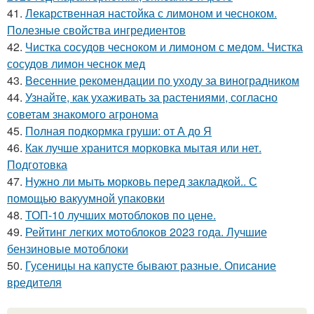
41.
Лекарственная настойка с лимоном и чесноком.
Полезные свойства ингредиентов
42.
Чистка сосудов чесноком и лимоном с медом. Чистка
сосудов лимон чеснок мед
43.
Весенние рекомендации по уходу за виноградником
44.
Узнайте, как ухаживать за растениями, согласно
советам знакомого агронома
45.
Полная подкормка груши: от А до Я
46.
Как лучше хранится морковка мытая или нет.
Подготовка
47.
Нужно ли мыть морковь перед закладкой.. С
помощью вакуумной упаковки
48.
ТОП-10 лучших мотоблоков по цене.
49.
Рейтинг легких мотоблоков 2023 года. Лучшие
бензиновые мотоблоки
50.
Гусеницы на капусте бывают разные. Описание
вредителя