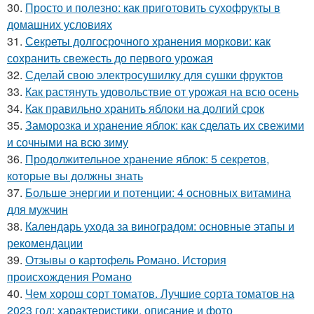
30.
Просто и полезно: как приготовить сухофрукты в
домашних условиях
31.
Секреты долгосрочного хранения моркови: как
сохранить свежесть до первого урожая
32.
Сделай свою электросушилку для сушки фруктов
33.
Как растянуть удовольствие от урожая на всю осень
34.
Как правильно хранить яблоки на долгий срок
35.
Заморозка и хранение яблок: как сделать их свежими
и сочными на всю зиму
36.
Продолжительное хранение яблок: 5 секретов,
которые вы должны знать
37.
Больше энергии и потенции: 4 основных витамина
для мужчин
38.
Календарь ухода за виноградом: основные этапы и
рекомендации
39.
Отзывы о картофель Романо. История
происхождения Романо
40.
Чем хорош сорт томатов. Лучшие сорта томатов на
2023 год: характеристики, описание и фото