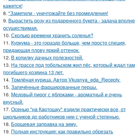
кажется!
8.
"Заметили - уничтожайте без промедления!
9.
Вырастить розу из подаренного букета - задача вполне
осуществимая.
10.
Сколько времени хранить соленья?
11.
Куркума - это гораздо больше, чем просто специя,
придающая плову яркий оттенок.
12.
В копилку дачных полезностей.
13.
На трассе под тобольском жил пёс, который ждал там
погибшего хозяина 13 лет.
14.
Томлёная курица. Автор Vkusnya_eda_Recepty.
15.
Запечённые фаршированные перцы.
16.
Медовый пирог с яблоками - ароматный и очень
вкусный.
17.
Oceнью "нa Кapтошку" eздили пpaктичecки вce, от
школьников до работников нии с ученой степенью.
18.
Борщевая заправка на зиму.
19.
Полная инструкция: как правильно обрезать