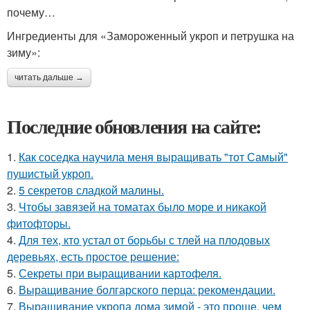
почему…
Ингредиенты для «Замороженный укроп и петрушка на
зиму»:
читать дальше →
Последние обновления на сайте:
1.
Как соседка научила меня выращивать "тот Самый"
пушистый укроп.
2.
5 секретов сладкой малины.
3.
Чтобы завязей на томатах было море и никакой
фитофторы.
4.
Для тех, кто устал от борьбы с тлей на плодовых
деревьях, есть простое решение:
5.
Секреты при выращивании картофеля.
6.
Выращивание болгарского перца: рекомендации.
7.
Выращивание укропа дома зимой - это проще, чем