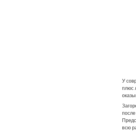
У сов
плюс 
оказы
Загор
после
Предс
всю р