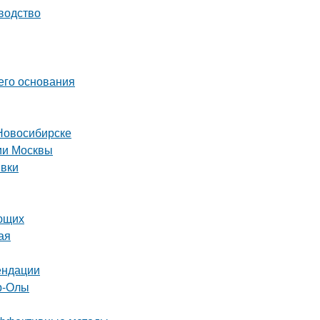
водство
его основания
Новосибирске
рии Москвы
ивки
ающих
ая
ендации
р-Олы