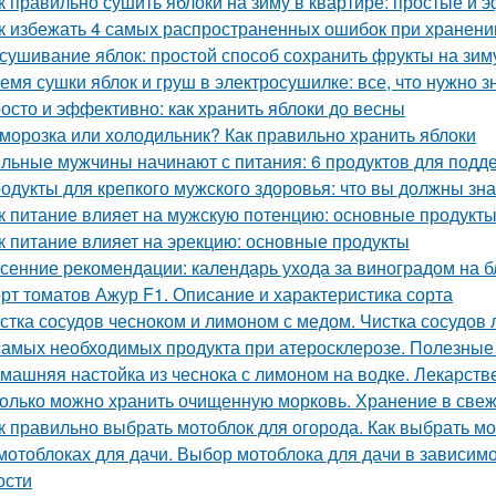
к правильно сушить яблоки на зиму в квартире: простые и
к избежать 4 самых распространенных ошибок при хранени
сушивание яблок: простой способ сохранить фрукты на зим
емя сушки яблок и груш в электросушилке: все, что нужно з
осто и эффективно: как хранить яблоки до весны
морозка или холодильник? Как правильно хранить яблоки
льные мужчины начинают с питания: 6 продуктов для подд
одукты для крепкого мужского здоровья: что вы должны зна
к питание влияет на мужскую потенцию: основные продукт
к питание влияет на эрекцию: основные продукты
сенние рекомендации: календарь ухода за виноградом на 
рт томатов Ажур F1. Описание и характеристика сорта
стка сосудов чесноком и лимоном с медом. Чистка сосудов 
самых необходимых продукта при атеросклерозе. Полезные
машняя настойка из чеснока с лимоном на водке. Лекарств
олько можно хранить очищенную морковь. Хранение в све
к правильно выбрать мотоблок для огорода. Как выбрать м
мотоблоках для дачи. Выбор мотоблока для дачи в зависимо
ости