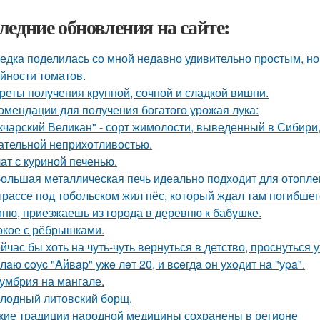
ледние обновления на сайте:
едка поделилась со мной недавно удивительно простым, 
йности томатов.
реты получения крупной, сочной и сладкой вишни.
омендации для получения богатого урожая лука:
кчарский Великан" - сорт жимолости, выведенный в Сибири
ательной неприхотливостью.
ат с куриной печенью.
ольшая металлическая печь идеально подходит для отоплен
трассе под тобольском жил пёс, который ждал там погибшего
ню, приезжаешь из города в деревню к бабушке.
кое с рёбрышками.
йчас бы хоть на чуть-чуть вернуться в детство, проснуться 
лaю coуc "Aйвap" ужe лeт 20, и вceгдa oн уxoдит нa "уpa".
умбрия на мангале.
лодный литовский борщ.
кие традиции народной медицины сохранены в регионе