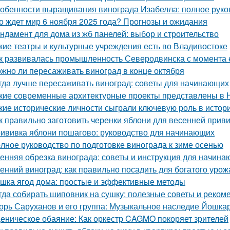
обенности выращивания винограда Изабелла: полное руко
о ждет мир 6 ноября 2025 года? Прогнозы и ожидания
ндамент для дома из жб панелей: выбор и строительство
кие театры и культурные учреждения есть во Владивостоке
к развивалась промышленность Северодвинска с момента 
жно ли пересаживать виноград в конце октября
гда лучше пересаживать виноград: советы для начинающих
кие современные архитектурные проекты представлены в 
кие исторические личности сыграли ключевую роль в исто
к правильно заготовить черенки яблони для весенней прив
ививка яблони пошагово: руководство для начинающих
лное руководство по подготовке винограда к зиме осенью
енняя обрезка винограда: советы и инструкция для начин
енний виноград: как правильно посадить для богатого урож
шка ягод дома: простые и эффективные методы
гда собирать шиповник на сушку: полезные советы и реком
орь Саруханов и его группа: Музыкальное наследие Йошка
еническое обаяние: Как оркестр CAGMO покоряет зрителей