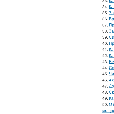
33.
Ка
34.
Ка
35.
За
36.
Вр
37.
Пр
38.
За
39.
Си
40.
Пр
41.
Ка
42.
Ка
43.
Ве
44.
Со
45.
Чи
46.
4 
47.
До
48.
Ск
49.
Ка
50.
О 
мощн