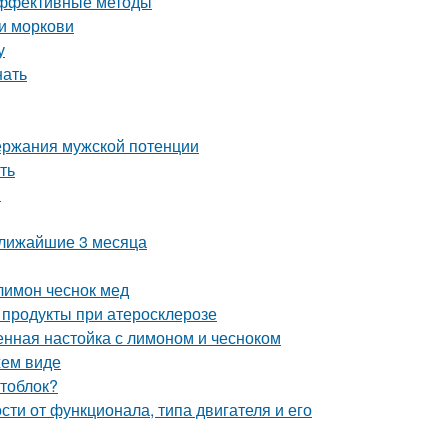
 эффективные методы
и моркови
у
нать
ержания мужской потенции
ть
ы
ближайшие 3 месяца
лимон чеснок мед
 продукты при атеросклерозе
енная настойка с лимоном и чесноком
жем виде
отоблок?
сти от функционала, типа двигателя и его