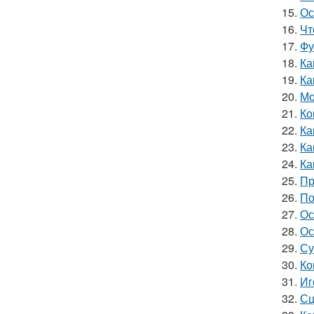
15.
Ос
16.
Чт
17.
Фу
18.
Ка
19.
Ка
20.
Мо
21.
Ко
22.
Ка
23.
Ка
24.
Ка
25.
Пр
26.
По
27.
Ос
28.
Ос
29.
Су
30.
Ко
31.
Иг
32.
Сц