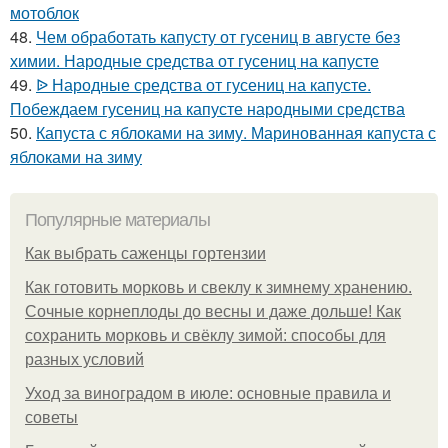
мотоблок
48.
Чем обработать капусту от гусениц в августе без
химии. Народные средства от гусениц на капусте
49.
ᐉ Народные средства от гусениц на капусте.
Побеждаем гусениц на капусте народными средства
50.
Капуста с яблоками на зиму. Маринованная капуста с
яблоками на зиму
Популярные материалы
Как выбрать саженцы гортензии
Как готовить морковь и свеклу к зимнему хранению.
Сочные корнеплоды до весны и даже дольше! Как
сохранить морковь и свёклу зимой: способы для
разных условий
Уход за виноградом в июле: основные правила и
советы