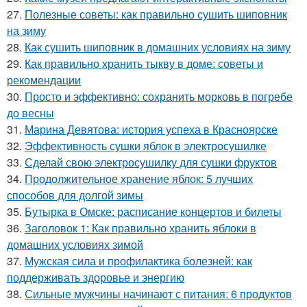
27.
Полезные советы: как правильно сушить шиповник
на зиму
28.
Как сушить шиповник в домашних условиях на зиму
29.
Как правильно хранить тыкву в доме: советы и
рекомендации
30.
Просто и эффективно: сохранить морковь в погребе
до весны
31.
Марина Девятова: история успеха в Красноярске
32.
Эффективность сушки яблок в электросушилке
33.
Сделай свою электросушилку для сушки фруктов
34.
Продолжительное хранение яблок: 5 лучших
способов для долгой зимы
35.
Бутырка в Омске: расписание концертов и билеты
36.
Заголовок 1: Как правильно хранить яблоки в
домашних условиях зимой
37.
Мужская сила и профилактика болезней: как
поддерживать здоровье и энергию
38.
Сильные мужчины начинают с питания: 6 продуктов