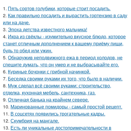
1.
Пять сортов голубики, которые стоит посадить.
2.
Как правильно посадить и вырастить гортензию в саду
или на даче.
3.
Эпоха детства известного мальчика!
4.
Икра из свёклы - изумительно вкусное блюдо, которое
станет отличным дополнением к вашему приёму пищи,
будь то обед или ужин.
5.
Обнаружив неподвижного ежа в период холодов, не
спешите думать, что он умер и не выбрасывайте его.
6.
Куриные бочонки с грибной начинкой.
7.
Беседка своими руками их того, что было в наличии.
8.
Муж сделал всё своими руками: строительство,
отделка, кухонная мебель, сантехника, газ.
9.
Отличная банька на крайнем севере.
10.
Маринованные помидоры - самый простой рецепт.
11.
В соцсетях появились трогательные кадры.
12.
Скумбрия на мангале.
13.
Есть ли уникальные достопримечательности в