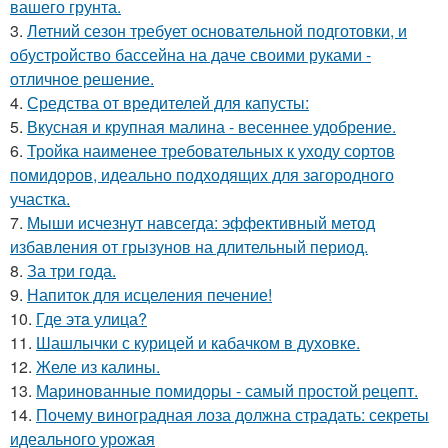
вашего грунта.
3.
Летний сезон требует основательной подготовки, и
обустройство бассейна на даче своими руками -
отличное решение.
4.
Средства от вредителей для капусты:
5.
Вкусная и крупная малина - весеннее удобрение.
6.
Тройка наименее требовательных к уходу сортов
помидоров, идеально подходящих для загородного
участка.
7.
Мыши исчезнут навсегда: эффективный метод
избавления от грызунов на длительный период.
8.
За три года.
9.
Напиток для исцеления печение!
10.
Где этa улица?
11.
Шашлычки с курицей и кабачком в духовке.
12.
Желе из калины.
13.
Маринованные помидоры - самый простой рецепт.
14.
Почему виноградная лоза должна страдать: секреты
идеального урожая