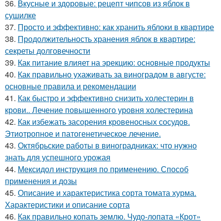
36.
Вкусные и здоровые: рецепт чипсов из яблок в
сушилке
37.
Просто и эффективно: как хранить яблоки в квартире
38.
Продолжительность хранения яблок в квартире:
секреты долговечности
39.
Как питание влияет на эрекцию: основные продукты
40.
Как правильно ухаживать за виноградом в августе:
основные правила и рекомендации
41.
Как быстро и эффективно снизить холестерин в
крови.. Лечение повышенного уровня холестерина
42.
Как избежать засорения кровеносных сосудов.
Этиотропное и патогенетическое лечение.
43.
Октябрьские работы в виноградниках: что нужно
знать для успешного урожая
44.
Мексидол инструкция по применению. Способ
применения и дозы
45.
Описание и характеристика сорта томата хурма.
Характеристики и описание сорта
46.
Как правильно копать землю. Чудо-лопата «Крот»