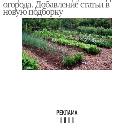
огорода. Добавление статьи в
сада
новую подборку
Инструменты в помощь
Ручной инструмент
Инструмент для
Инструмент для сада
перекопки