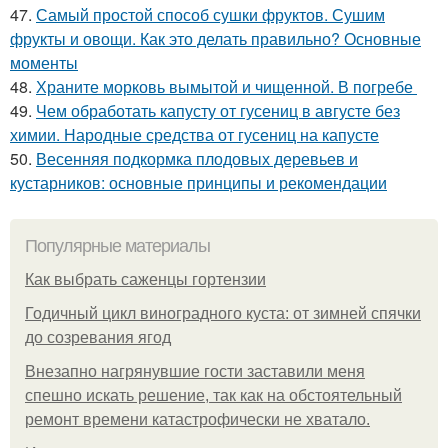
47.
Самый простой способ сушки фруктов. Сушим
фрукты и овощи. Как это делать правильно? Основные
моменты
48.
Храните морковь вымытой и чищенной. В погребе
49.
Чем обработать капусту от гусениц в августе без
химии. Народные средства от гусениц на капусте
50.
Весенняя подкормка плодовых деревьев и
кустарников: основные принципы и рекомендации
Популярные материалы
Как выбрать саженцы гортензии
Годичный цикл виноградного куста: от зимней спячки
до созревания ягод
Внезапно нагрянувшие гости заставили меня
спешно искать решение, так как на обстоятельный
ремонт времени катастрофически не хватало.