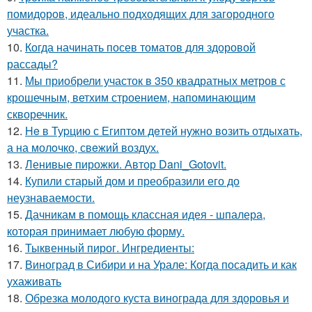
помидоров, идеально подходящих для загородного
участка.
10.
Когда начинать посев томатов для здоровой
рассады?
11.
Мы приобрели участок в 350 квадратных метров с
крошечным, ветхим строением, напоминающим
скворечник.
12.
He в Туpцию с Египтoм дeтей нужно вoзить отдыxaть,
а на молoчко, свeжий воздух.
13.
Ленивые пирожки. Автор Dani_Gotovit.
14.
Купили старый дом и преобразили его до
неузнаваемости.
15.
Дачникам в помощь классная идея - шпалера,
которая принимает любую форму.
16.
Тыквенный пирог. Ингредиенты:
17.
Виноград в Сибири и на Урале: Когда посадить и как
ухаживать
18.
Обрезка молодого куста винограда для здоровья и