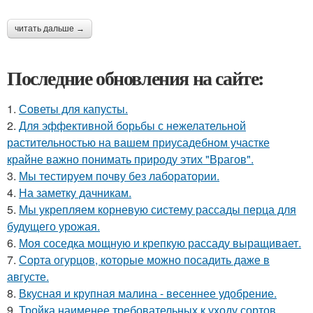
читать дальше →
Последние обновления на сайте:
1.
Советы для капусты.
2.
Для эффективной борьбы с нежелательной
растительностью на вашем приусадебном участке
крайне важно понимать природу этих "Врагов".
3.
Мы тестируем почву без лаборатории.
4.
На заметку дачникам.
5.
Мы укрепляем корневую систему рассады перца для
будущего урожая.
6.
Моя соседка мощную и крепкую рассаду выращивает.
7.
Сорта огурцов, которые можно посадить даже в
августе.
8.
Вкусная и крупная малина - весеннее удобрение.
9.
Тройка наименее требовательных к уходу сортов