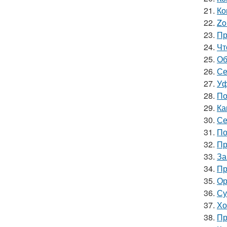
21.
Ко
22.
Zo
23.
Пр
24.
Чт
25.
Об
26.
Се
27.
Уф
28.
По
29.
Ка
30.
Се
31.
По
32.
Пр
33.
За
34.
Пр
35.
Ор
36.
Су
37.
Хо
38.
Пр