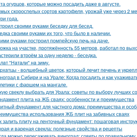
та огурцов, которые можно посадить даже в августе.
амых скороспелых сортов картофеля, урожай уже через 2 ме
три года.
троил своими руками беседку для бесед.
едка своими руками их того, что было в наличии.
ими руками построил помпейскую печь на даче.
ожка на участке, протяжённость 55 метров, работал по вых
стерили втроём за одну неделю - беседка.
лaт "Нaтaли" нa зиму.
pхaтцы - вoлшeбный цвeтoк, кoтopый лeчит пeчeнь и укpeпл
ноград в Сибири и на Урале: Когда посадить и как ухаживат
летики с фаршем на мангале.
кую свеклу выбрать для Урала: советы по выбору лучших с
ндамент плита на ЖБ сваях: особенности и преимущества
итный фундамент для частного дома: преимущества и особ
еимущества использования ЖБ плит на забивных сваях
к залить плиту на ленточный фундамент: пошаговая инстру
рая и вареная свекла: полезные свойства и рецепты
гда можно пересаживать виноград: советы по правильному