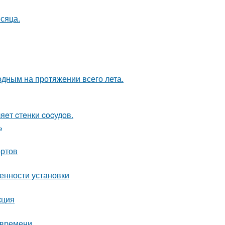
сяца.
одным на протяжении всего лета.
яeт cтeнки cocудoв.
ь
ортов
енности установки
кция
 времени