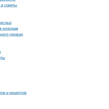
 и советы
рослых
 к холодам
ьного урожая
и
еты
тов и рецептов