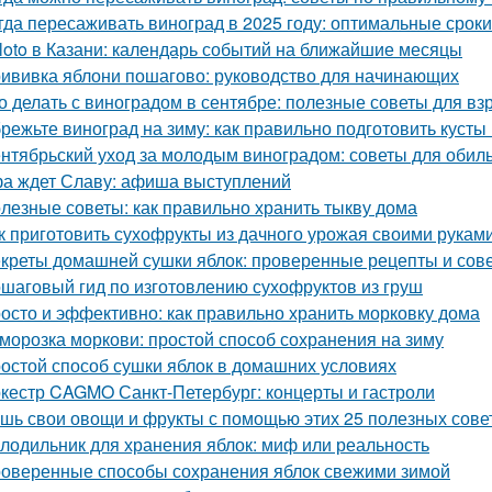
гда пересаживать виноград в 2025 году: оптимальные сроки
loto в Казани: календарь событий на ближайшие месяцы
ививка яблони пошагово: руководство для начинающих
о делать с виноградом в сентябре: полезные советы для вз
режьте виноград на зиму: как правильно подготовить кусты
нтябрьский уход за молодым виноградом: советы для обил
а ждет Славу: афиша выступлений
лезные советы: как правильно хранить тыкву дома
к приготовить сухофрукты из дачного урожая своими рукам
креты домашней сушки яблок: проверенные рецепты и сов
шаговый гид по изготовлению сухофруктов из груш
осто и эффективно: как правильно хранить морковку дома
морозка моркови: простой способ сохранения на зиму
остой способ сушки яблок в домашних условиях
кестр CAGMO Санкт-Петербург: концерты и гастроли
шь свои овощи и фрукты с помощью этих 25 полезных сове
лодильник для хранения яблок: миф или реальность
оверенные способы сохранения яблок свежими зимой