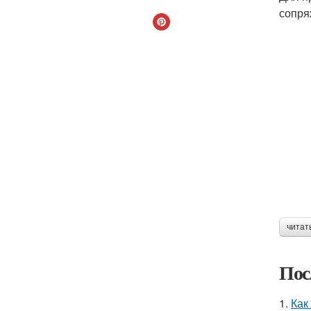
сопря
читат
Пос
1.
Как