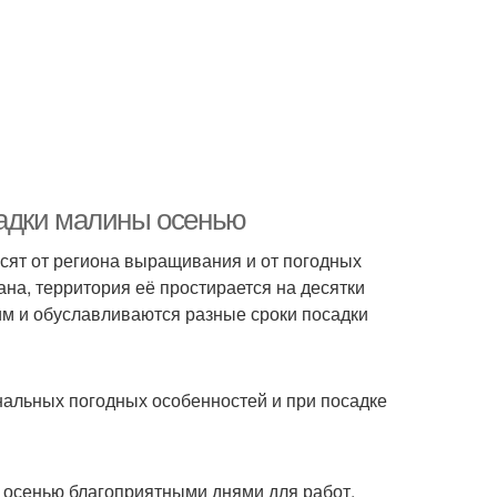
адки малины осенью
исят от региона выращивания и от погодных
ана, территория её простирается на десятки
им и обуславливаются разные сроки посадки
альных погодных особенностей и при посадке
 осенью благоприятными днями для работ,