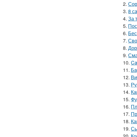
2.
Сор
3.
8 с
4.
За 
5.
Пос
6.
Бес
7.
Сво
8.
Дор
9.
Сма
10.
Ca
11.
Бa
12.
Ви
13.
Ру
14.
Ка
15.
Фу
16.
Пл
17.
Пр
18.
Ка
19.
Сы
20.
Ко