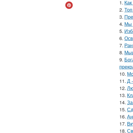
1.
Как
2.
Топ
3.
Пре
4.
Мы 
5.
Изб
6.
Осв
7.
Ран
8.
Мыш
9.
Бог
прекр
10.
Мо
11.
Д 
12.
Лю
13.
Кл
14.
За
15.
Сд
16.
Ан
17.
Вк
18.
Св