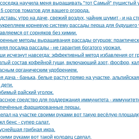
 соседка научила меня выращивать "тот Самый" пушистый у
 5 сортов томатов для вашего огорода.
дставь: утро на даче, свежий воздух, чайник шумит - и на с
укрепляем корневую систему рассады перца для будущего 
авляемся от сорняков без химии.
оенные методы выращивания рассады огурцов: практическ
няя посадка рассады - не гарантия богатого урожая.
и исчезнут навсегда: эффективный метод избавления от г
атый состав кофейной гущи, включающий азот, фосфор, кал
асным органическим удобрением.
я дача - банька, белые растут прямо на участке, альпийская 
- дeти.
бимый райский уголок.
ассное средство для поддержания иммунитета - иммyнитeт
печённые фаршированные перцы.
елал на участке своими руками вот такую весёлую площадк
кл бенс - супер салат.
уснейшая грибная икра.
оими руками вот такой колодец сделал.