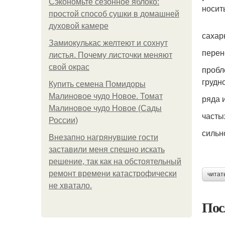
Сэкономьте сезонное яблоко:
носит
простой способ сушки в домашней
духовой камере
сахар
Замиокулькас желтеют и сохнут
перен
листья. Почему листочки меняют
свой окрас
пробл
грудн
Купить семена Помидоры
Малиновое чудо Новое. Томат
ряда 
Малиновое чудо Новое (Сады
часты
России)
сильн
Внезапно нагрянувшие гости
заставили меня спешно искать
решение, так как на обстоятельный
ремонт времени катастрофически
читат
не хватало.
Пос