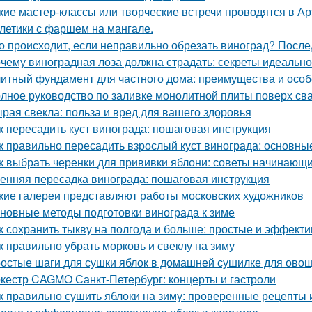
кие мастер-классы или творческие встречи проводятся в А
летики с фаршем на мангале.
о происходит, если неправильно обрезать виноград? После
чему виноградная лоза должна страдать: секреты идеальн
итный фундамент для частного дома: преимущества и особ
лное руководство по заливке монолитной плиты поверх св
рая свекла: польза и вред для вашего здоровья
к пересадить куст винограда: пошаговая инструкция
к правильно пересадить взрослый куст винограда: основны
к выбрать черенки для прививки яблони: советы начинающ
енняя пересадка винограда: пошаговая инструкция
кие галереи представляют работы московских художников
новные методы подготовки винограда к зиме
к сохранить тыкву на полгода и больше: простые и эффект
к правильно убрать морковь и свеклу на зиму
остые шаги для сушки яблок в домашней сушилке для ово
кестр CAGMO Санкт-Петербург: концерты и гастроли
к правильно сушить яблоки на зиму: проверенные рецепты 