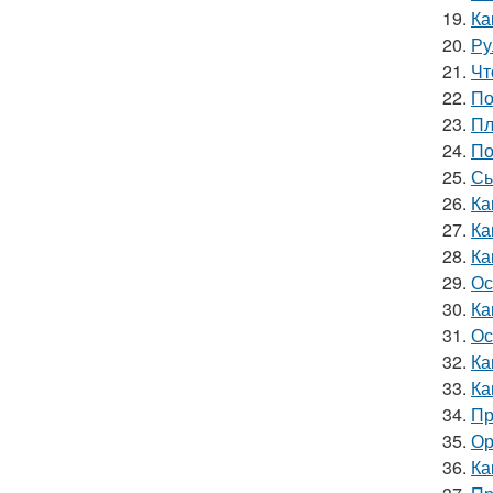
19.
Ка
20.
Ру
21.
Чт
22.
По
23.
Пл
24.
По
25.
Сы
26.
Ка
27.
Ка
28.
Ка
29.
Ос
30.
Ка
31.
Ос
32.
Ка
33.
Ка
34.
Пр
35.
Ор
36.
Ка