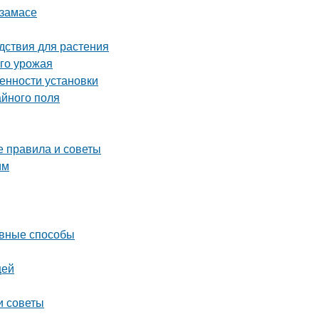
рзамасе
дствия для растения
ого урожая
енности установки
айного поля
е правила и советы
им
ивные способы
щей
и советы