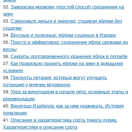
32.
Заморозка моркови: простой способ сохранения на
зиму
33.
Сэкономьте деньги и энергию, сушивая яблоки без
сушилки
34.
Вкусные и полезные: яблоки сушеные в Изидри
35.
Просто и эффективно: сохранение яблок свежими до
весны
36.
Секреты долговременного хранения яблок в погребе
37.
Как правильно хранить яблоки на зиму в домашних
условиях
38.
Продукты питания, которые могут улучшить
потенцию у мужчин мгновенно
39.
Уход за виноградом в начале лета: основные этапы и
рекомендации
40.
Виноград Изабелла, как за ним ухаживать. История
появления
41.
Описание и характеристика сорта томата хурма.
Характеристики и описание сорта