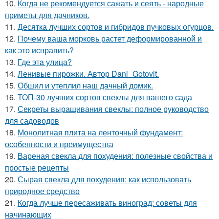
10.
Когда не рекомендуется сажать и сеять - народные
приметы для дачников.
11.
Десятка лучших сортов и гибридов пучковых огурцов.
12.
Почему ваша морковь растет деформированной и
как это исправить?
13.
Где этa улица?
14.
Ленивые пирожки. Автор Dani_Gotovit.
15.
Обшил и утеплил наш дачный домик.
16.
ТОП-30 лучших сортов свеклы для вашего сада
17.
Секреты выращивания свеклы: полное руководство
для садоводов
18.
Монолитная плита на ленточный фундамент:
особенности и преимущества
19.
Вареная свекла для похудения: полезные свойства и
простые рецепты
20.
Сырая свекла для похудения: как использовать
природное средство
21.
Когда лучше пересаживать виноград: советы для
начинающих