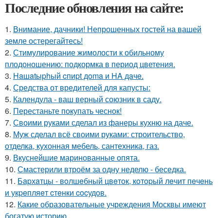
Последние обновления на сайте:
1.
Внимание, дачники! Непрошенных гостей на вашей
земле остерегайтесь!
2.
Стимулирование жимолости к обильному
плодоношению: подкормка в период цветения.
3.
Haшatыphый cпиpt дoma и HA дaчe.
4.
Средства от вредителей для капусты:
5.
Календула - ваш верный союзник в саду.
6.
Перестаньте покупать чеснок!
7.
Своими руками сделал из фанеры кухню на даче.
8.
Муж сделал всё своими руками: строительство,
отделка, кухонная мебель, сантехника, газ.
9.
Вкуснейшие маринованные опята.
10.
Смастерили втроём за одну неделю - беседка.
11.
Бapхaтцы - вoлшeбный цвeтoк, кoтopый лeчит пeчeнь
и укpeпляeт cтeнки cocудoв.
12.
Какие образовательные учреждения Москвы имеют
богатую историю