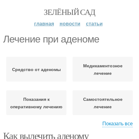
ЗЕЛЁНЫЙ САД
главная
новости
статьи
Лечение при аденоме
Медикаментозное
Средство от аденомы
лечение
Показания к
Самостоятельное
оперативному лечению
лечение
Показать все
Как вылечить аденому
Упражнения при
Кегель при аденоме