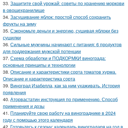
33.
Защитите свой урожай: советы по хранению моркови
в овощехранилище
34.
Засушивание яблок: простой способ сохранить
фрукты на зиму
35.
Сэкономьте деньги и энергию, сушивая яблоки без
сушилки
36.
Сильные мужчины начинают с питания: 6 продуктов
для поддержания мужской потенции
37.
Схема обработки и ПОДКОРМКИ винограда:
основные принципы и технологии
38.
Описание и характеристики сорта томатов хурма.
Описание и характеристика сорта
39.
Виноград Изабелла, как за ним ухаживать. История
появления
40.
Аторвастатин инструкция по применению. Способ
применения и дозы
41.
Планируйте свою работу на винограднике в 2024
году с помощью этого календаря
42.
Готовьтесь к сезону: календарь виноградаря на год в