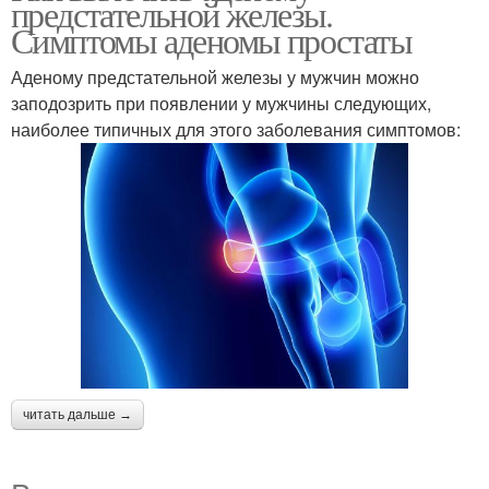
предстательной железы.
аденоме
Симптомы аденомы простаты
Аденому предстательной железы у мужчин можно
заподозрить при появлении у мужчины следующих,
Йог при аденоме
Трава от аденомы
наиболее типичных для этого заболевания симптомов:
читать дальше →