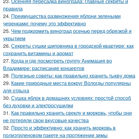
23.
Осенняя пересадка винограда: главные секреты и
правила
24.
Преимущества размножения яблони зелеными
черенками: почему это эффективно
25.
Чем подкормить виноград осенью перед обрезкой и
укрытием
26.
Секреты сушки шиповника в городской квартире: как
сохранить витамины и аромат
27.
Когда и где посмотреть группу Анимация во
Владимире: расписание концертов
28.
Полезные советы: как правильно хранить тыкву дома
29.
Какие природные места вокруг Вологды популярны
для отдыха
30.
Сушка яблок в домашних условиях: простой способ
без духовки и электросушилки
31.
Как правильно хранить свеклу и морковь, чтобы они
не потеряли свои вкусовые качества
32.
Просто и эффективно: как хранить морковь в
полиэтиленовом пакете на протяжении зимы