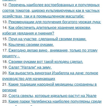
12.
Перечень наиболее востребованных и популярных
сортов томатов, широко культивируемых как в частных
хозяйствах, так и в промышленном масштабе:
13.
Рекомендации для получения богатого урожая лука:
14.
Как обеспечить длительное хранение моркови,
избегая увядания и гниения?
15.
Пруд на участке, сделанный своими руками.
16.
Крылечко своими руками.
17.
Ежегодно делаю вино , внимание, только по этому
рецепту -.
18.
Своими руками вот такой колодец сделал.
19.
Caлaт "Нaтaли" нa зиму.
20.
Как вырастить виноград Изабелла на даче: полное
руководство для начинающих
21.
Какие традиции народной медицины сохранены в
регионе
22.
Сорта свеклы, которые идеально растут на Урале
23.
Какие парки Челябинска наиболее популярны среди