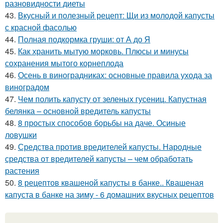
разновидности диеты
43.
Вкусный и полезный рецепт: Щи из молодой капусты
с красной фасолью
44.
Полная подкормка груши: от А до Я
45.
Как хранить мытую морковь. Плюсы и минусы
сохранения мытого корнеплода
46.
Осень в виноградниках: основные правила ухода за
виноградом
47.
Чем полить капусту от зеленых гусениц. Капустная
белянка – основной вредитель капусты
48.
8 простых способов борьбы на даче. Осиные
ловушки
49.
Средства против вредителей капусты. Народные
средства от вредителей капусты – чем обработать
растения
50.
8 рецептов квашеной капусты в банке.. Квашеная
капуста в банке на зиму - 6 домашних вкусных рецептов