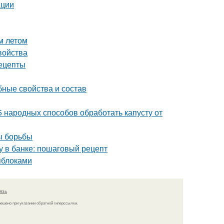
ации
м летом
войства
ецепты
бные свойства и состав
5 народных способов обработать капусту от
ы борьбы
му в банке: пошаговый рецепт
яблоками
язь
решено при указании обратной гиперссылки.