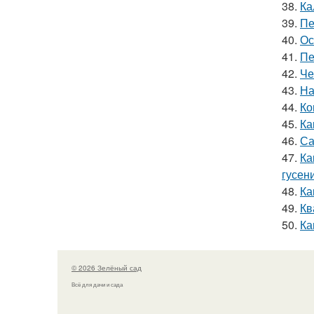
38.
Ка
39.
Пе
40.
Ос
41.
Пе
42.
Че
43.
На
44.
Ко
45.
Ка
46.
Са
47.
Ка
гусен
48.
Ка
49.
Кв
50.
Ка
© 2026 Зелёный сад
Всё для дачи и сада