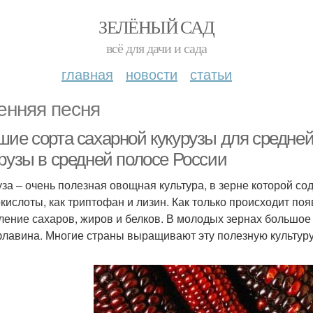
ЗЕЛЁНЫЙ САД
всё для дачи и сада
главная
новости
статьи
енняя песня
шие сорта сахарной кукурузы для средн
урузы в средней полосе России
уза – очень полезная овощная культура, в зерне которой с
кислоты, как триптофан и лизин. Как только происходит по
ление сахаров, жиров и белков. В молодых зернах большое
лавина. Многие страны выращивают эту полезную культуру