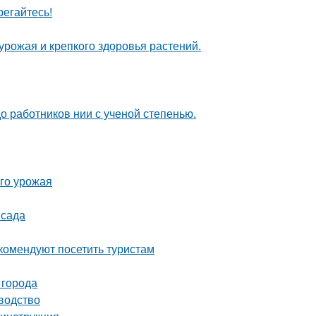
егайтесь!
 урожая и крепкого здоровья растений.
о работников нии с ученой степенью.
ого урожая
 сада
комендуют посетить туристам
 города
водство