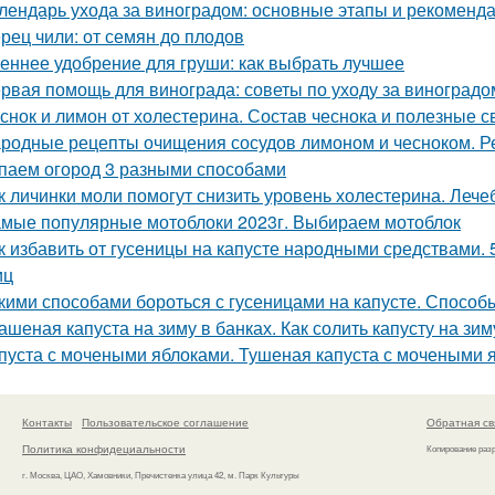
лендарь ухода за виноградом: основные этапы и рекоменд
рец чили: от семян до плодов
еннее удобрение для груши: как выбрать лучшее
рвая помощь для винограда: советы по уходу за виноградо
снок и лимон от холестерина. Состав чеснока и полезные с
родные рецепты очищения сосудов лимоном и чесноком. Р
паем огород 3 разными способами
к личинки моли помогут снизить уровень холестерина. Лече
мые популярные мотоблоки 2023г. Выбираем мотоблок
к избавить от гусеницы на капусте народными средствами. 
иц
кими способами бороться с гусеницами на капусте. Способ
ашеная капуста на зиму в банках. Как солить капусту на зи
пуста с мочеными яблоками. Тушеная капуста с мочеными 
Контакты
Пользовательское соглашение
Обратная св
Политика конфидециальности
Копирование раз
г. Москва, ЦАО, Хамовники, Пречистенка улица 42, м. Парк Культуры