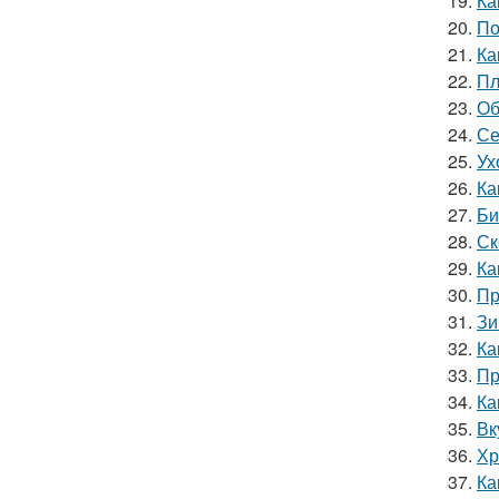
19.
Ка
20.
По
21.
Ка
22.
Пл
23.
Об
24.
Се
25.
Ух
26.
Ка
27.
Би
28.
Ск
29.
Ка
30.
Пр
31.
Зи
32.
Ка
33.
Пр
34.
Ка
35.
Вк
36.
Хр
37.
Ка