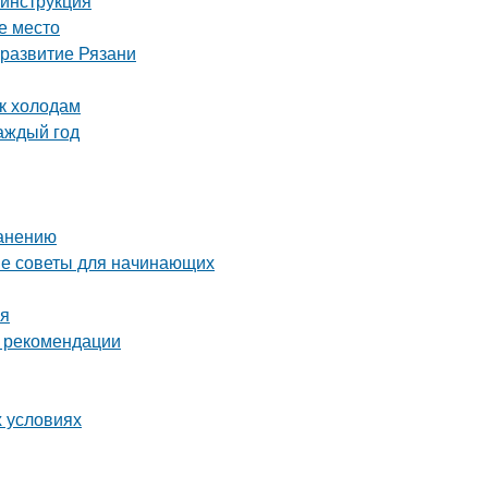
 инструкция
е место
 развитие Рязани
 к холодам
аждый год
ранению
тые советы для начинающих
мя
и рекомендации
х условиях