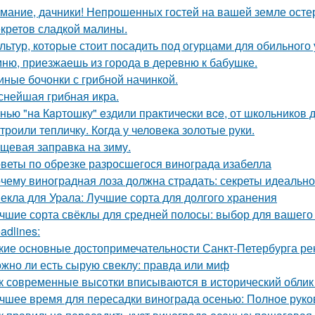
мание, дачники! Непрошенных гостей на вашей земле остер
екретов сладкой малины.
ультур, которые стоит посадить под огурцами для обильного
ню, приезжаешь из города в деревню к бабушке.
иные бочонки с грибной начинкой.
снейшая грибная икра.
нью "нa Кapтошку" eздили пpaктичecки вce, от школьников д
троили тепличку. Когда у человека золотые руки.
щевая заправка на зиму.
веты по обрезке разросшегося винограда изабелла
чему виноградная лоза должна страдать: секреты идеальн
екла для Урала: Лучшие сорта для долгого хранения
чшие сорта свёклы для средней полосы: выбор для вашего
adlines:
кие основные достопримечательности Санкт-Петербурга ре
жно ли есть сырую свеклу: правда или миф
к современные высотки вписываются в исторический облик
чшее время для пересадки винограда осенью: Полное руко