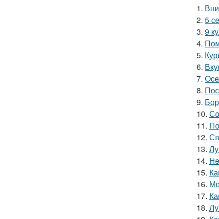
1.
Вни
2.
5 с
3.
9 к
4.
Пом
5.
Кур
6.
Вку
7.
Oce
8.
Пос
9.
Бор
10.
Со
11.
По
12.
Св
13.
Лу
14.
He
15.
Ка
16.
Мо
17.
Ка
18.
Лу