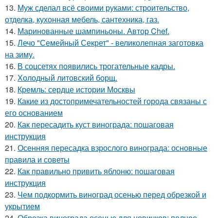
13.
Муж сделал всё своими руками: строительство,
отделка, кухонная мебель, сантехника, газ.
14.
Маринованные шампиньоны. Автор Chef.
15.
Лечо "Семейный Секрет" - великолепная заготовка
на зиму.
16.
В соцсетях появились трогательные кадры.
17.
Холодный литовский борщ.
18.
Кремль: сердце истории Москвы
19.
Какие из достопримечательностей города связаны с
его основанием
20.
Как пересадить куст винограда: пошаговая
инструкция
21.
Осенняя пересадка взрослого винограда: основные
правила и советы
22.
Как правильно привить яблоню: пошаговая
инструкция
23.
Чем подкормить виноград осенью перед обрезкой и
укрытием
24.
Обрезка винограда осенью для новичков: полное