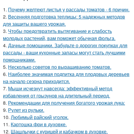
1.
Почему желтеют листья у рассады томатов - 6 причин.
2.
Весенняя подготовка теплицы: 5 надежных методов
для защиты вашего урожая.
3.
Чтобы предотвратить вытягивание и слабость
молодых растений, вам поможет обычная фольга.
4.
Дачные помощники. Забудьте о дорогих покупках для
рассады - ваши кухонные запасы могут стать лучшими
помощниками.
5.
Несколько советов по выращиванию томатов.
6.
Наиболее значимая подпитка для плодовых деревьев
на начало сезона приходится.
7.
Мыши исчезнут навсегда: эффективный метод
избавления от грызунов на длительный период.
8.
Рекомендации для получения богатого урожая лука:
9.
Рулет из рульки.
10.
Любимый райский уголок.
11.
Картошка фри в духовке.
12.
Шашлычки с курицей и кабачком в духовке.