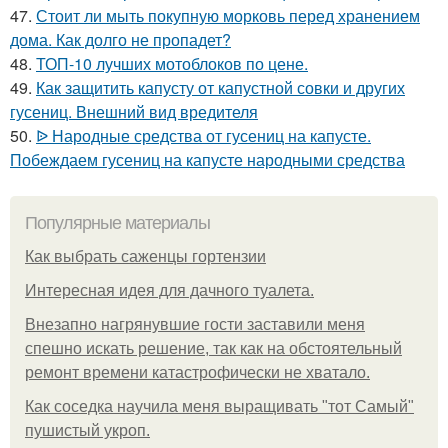
47.
Стоит ли мыть покупную морковь перед хранением
дома. Как долго не пропадет?
48.
ТОП-10 лучших мотоблоков по цене.
49.
Как защитить капусту от капустной совки и других
гусениц. Внешний вид вредителя
50.
ᐉ Народные средства от гусениц на капусте.
Побеждаем гусениц на капусте народными средства
Популярные материалы
Как выбрать саженцы гортензии
Интересная идея для дачного туалета.
Внезапно нагрянувшие гости заставили меня
спешно искать решение, так как на обстоятельный
ремонт времени катастрофически не хватало.
Как соседка научила меня выращивать "тот Самый"
пушистый укроп.