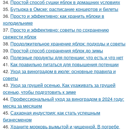
34.
Простой способ сушки яблок в домашних условиях
35.
Бутырка в Омске: расписание концертов и билеты
36.
Просто и эффективно: как хранить яблоки в
холодильнике
37.
Просто и эффективно: советы по сохранению
свежести яблок
38.
Продолжительное хранение яблок: подходы и советы
39.
Простой способ сохранения яблок до зимы
40.
Полезные продукты для потенции: что есть и что нет
41.
Как правильно питаться для повышения потенции
42.
Уход за виноградом в июле: основные правила и
советы
43.
Уход за грушей осенью. Как ухаживать за грушей
осенью, чтобы подготовить к зиме
44.
Профессиональный уход за виноградом в 2024 году:
месяц за месяцем
45.
Сахарная индустрия: как стать успешным
бизнесменом
46.
Храните морковь вымытой и чищенной. В погребе