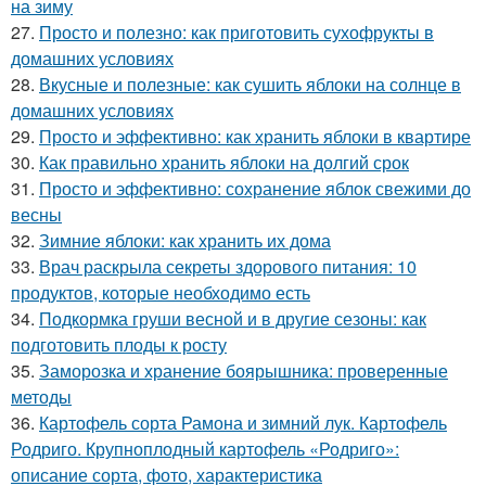
на зиму
27.
Просто и полезно: как приготовить сухофрукты в
домашних условиях
28.
Вкусные и полезные: как сушить яблоки на солнце в
домашних условиях
29.
Просто и эффективно: как хранить яблоки в квартире
30.
Как правильно хранить яблоки на долгий срок
31.
Просто и эффективно: сохранение яблок свежими до
весны
32.
Зимние яблоки: как хранить их дома
33.
Врач раскрыла секреты здорового питания: 10
продуктов, которые необходимо есть
34.
Подкормка груши весной и в другие сезоны: как
подготовить плоды к росту
35.
Заморозка и хранение боярышника: проверенные
методы
36.
Картофель сорта Рамона и зимний лук. Картофель
Родриго. Крупноплодный картофель «Родриго»:
описание сорта, фото, характеристика