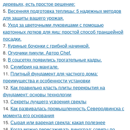
деревьях, есть простое решение:
5.
Весенняя подготовка теплицы: 5 надежных методов
для защиты вашего урожая.
6.
Уход за цветочными луковицами с помощью
картонных лотков для яиц: простой способ траншейной
посадки.
7.
Куриные бочонки с грибной начинкой.
8.
Огурчики пикули. Автор Chef.
9.
В соцсетях появились трогательные кадры.
10.
Скумбрия на мангале.
11.
Плитный фундамент для частного дома:
преимущества и особенности установки
12.
Как правильно класть плиты перекрытия на
фундамент: основы технологии
13.
Секреты лучшего усвоения свеклы
14.
Как развивалась промышленность Северодвинска с
момента его основания
15.
Сырая или вареная свекла: какая полезнее
16.
Когда можно пересаживать виноград: советы по