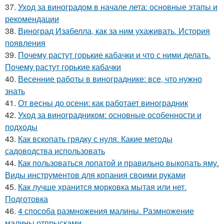
37.
Уход за виноградом в начале лета: основные этапы и
рекомендации
38.
Виноград Изабелла, как за ним ухаживать. История
появления
39.
Почему растут горькие кабачки и что с ними делать.
Почему растут горькие кабачки
40.
Весенние работы в винограднике: все, что нужно
знать
41.
От весны до осени: как работает виноградник
42.
Уход за виноградником: основные особенности и
подходы
43.
Как вскопать грядку с нуля. Какие методы
садоводства использовать
44.
Как пользоваться лопатой и правильно выкопать яму.
Виды инструментов для копания своими руками
45.
Как лучше хранится морковка мытая или нет.
Подготовка
46.
4 способа размножения малины. Размножение
малины отпрысками