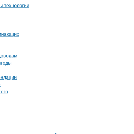
ы технологии
чинающих
адоводам
ягоды
ендации
е
сего