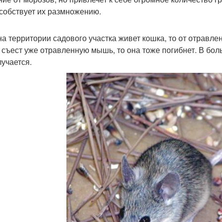
собствует их размножению.
на территории садового участка живет кошка, то от отравле
 съест уже отравленную мышь, то она тоже погибнет. В бо
лучается.