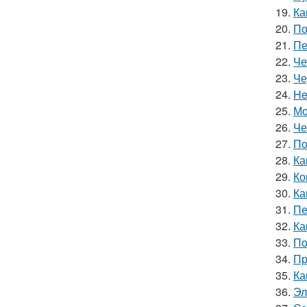
19.
Ка
20.
По
21.
Пе
22.
Че
23.
Че
24.
He
25.
Мо
26.
Че
27.
По
28.
Ка
29.
Ко
30.
Ка
31.
Пе
32.
Ка
33.
По
34.
Пр
35.
Ка
36.
Эл