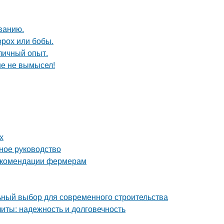
ванию.
орох или бобы.
личный опыт.
ше не вымысел!
х
ное руководство
рекомендации фермерам
ный выбор для современного строительства
ты: надежность и долговечность