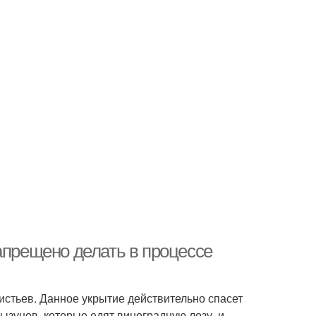
апрещено делать в процессе
стьев. Данное укрытие действительно спасет
рызунов, которые едят виноградную лозу, и