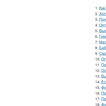
1.
Как
2.
Хот
3.
Поч
4.
Опт
5.
Выр
6.
Гор
7.
Мал
8.
Баб
9.
Сма
10.
Ог
11.
По
12.
Ос
13.
Вы
14.
Ес
15.
Фу
16.
По
17.
Пр
18.
Фу