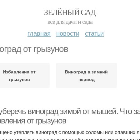
ЗЕЛЁНЫЙ САД
всё для дачи и сада
главная
новости
статьи
оград от грызунов
Избавления от
Виноград в зимний
грызунов
период
 уберечь виноград зимой от мышей. Что з
авления от грызунов
щено утеплять виноград с помощью соломы или опавших ли
ние от морозов, но привлечет к себе огромное количество г