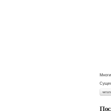
Многи
Сущес
читат
Пос