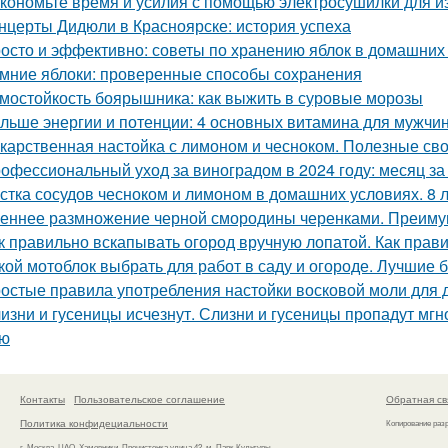
кономьте время и усилия с помощью электросушилки для из
нцерты Дидюли в Красноярске: история успеха
осто и эффективно: советы по хранению яблок в домашних
мние яблоки: проверенные способы сохранения
мостойкость боярышника: как выжить в суровые морозы
льше энергии и потенции: 4 основных витамина для мужчи
карственная настойка с лимоном и чесноком. Полезные св
офессиональный уход за виноградом в 2024 году: месяц з
стка сосудов чесноком и лимоном в домашних условиях. 8 
еннее размножение черной смородины черенками. Преимущ
к правильно вскапывать огород вручную лопатой. Как прав
кой мотоблок выбрать для работ в саду и огороде. Лучшие
остые правила употребления настойки восковой моли для
изни и гусеницы исчезнут. Слизни и гусеницы пропадут мгн
ью
Контакты
Пользовательское соглашение
Обратная св
Политика конфидециальности
Копирование раз
г. Москва, ЦАО, Хамовники, Пречистенка улица 42, м. Парк Культуры