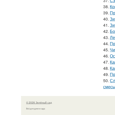
37.
Сэ
38.
Ко
39.
Пр
40.
Зи
41.
Зи
42.
Бо
43.
Ле
44.
Пр
45.
Чи
46.
Ос
47.
Ка
48.
Ка
49.
Пр
50.
Сл
смес
© 2026 Зелёный сад
Всё для дачи и сада