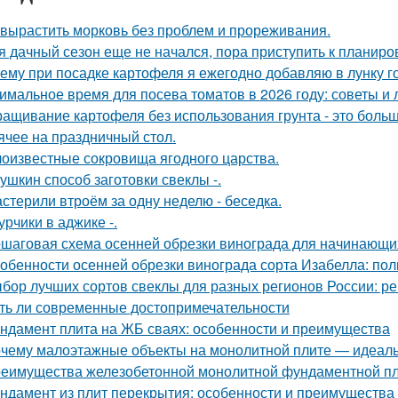
 вырастить морковь без проблем и прореживания.
я дачный сезон еще не начался, пора приступить к планиро
ему при посадке картофеля я ежегодно добавляю в лунку г
имальное время для посева томатов в 2026 году: советы и 
ащивание картофеля без использования грунта - это боль
ячее на праздничный стол.
оизвестные сокровища ягодного царства.
ушкин способ заготовки свеклы -.
стерили втроём за одну неделю - беседка.
урчики в аджике -.
шаговая схема осенней обрезки винограда для начинающи
обенности осенней обрезки винограда сорта Изабелла: пол
бор лучших сортов свеклы для разных регионов России: 
ть ли современные достопримечательности
ндамент плита на ЖБ сваях: особенности и преимущества
чему малоэтажные объекты на монолитной плите — идеаль
еимущества железобетонной монолитной фундаментной пли
ндамент из плит перекрытия: особенности и преимущества