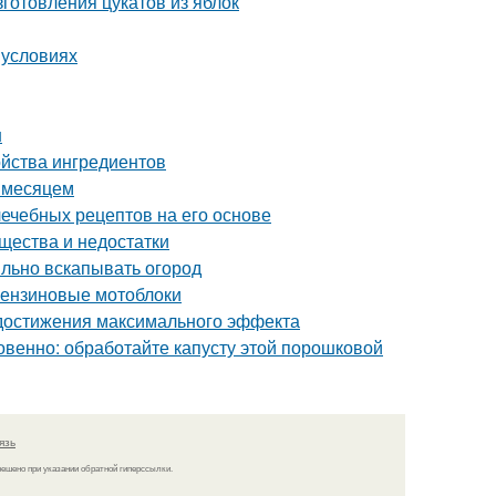
готовления цукатов из яблок
 условиях
н
ойства ингредиентов
а месяцем
лечебных рецептов на его основе
ества и недостатки
ильно вскапывать огород
 бензиновые мотоблоки
 достижения максимального эффекта
овенно: обработайте капусту этой порошковой
язь
решено при указании обратной гиперссылки.