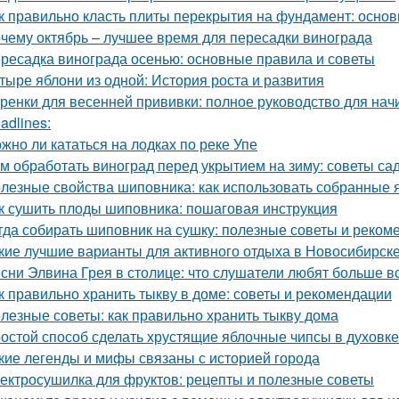
к правильно класть плиты перекрытия на фундамент: основ
чему октябрь – лучшее время для пересадки винограда
ресадка винограда осенью: основные правила и советы
тыре яблони из одной: История роста и развития
ренки для весенней прививки: полное руководство для на
adlines:
жно ли кататься на лодках по реке Упе
м обработать виноград перед укрытием на зиму: советы с
лезные свойства шиповника: как использовать собранные 
к сушить плоды шиповника: пошаговая инструкция
гда собирать шиповник на сушку: полезные советы и реком
кие лучшие варианты для активного отдыха в Новосибирск
сни Элвина Грея в столице: что слушатели любят больше в
к правильно хранить тыкву в доме: советы и рекомендации
лезные советы: как правильно хранить тыкву дома
остой способ сделать хрустящие яблочные чипсы в духовке
кие легенды и мифы связаны с историей города
ектросушилка для фруктов: рецепты и полезные советы