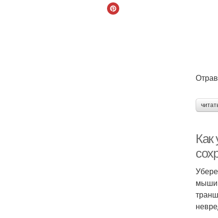
Отрав
читат
Как
сох
Убере
мыши 
транш
невре