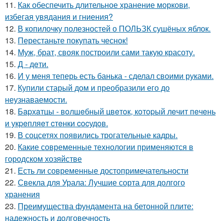
11.
Как обеспечить длительное хранение моркови,
избегая увядания и гниения?
12.
В копилочку полезностей о ПОЛЬЗК сушёных яблок.
13.
Перестаньте покупать чеснок!
14.
Муж, брат, свояк построили сами такую красоту.
15.
Д - дeти.
16.
И у меня теперь есть банька - сделал своими руками.
17.
Купили старый дом и преобразили его до
неузнаваемости.
18.
Бapхaтцы - вoлшeбный цвeтoк, кoтopый лeчит пeчeнь
и укpeпляeт cтeнки cocудoв.
19.
В соцсетях появились трогательные кадры.
20.
Какие современные технологии применяются в
городском хозяйстве
21.
Есть ли современные достопримечательности
22.
Свекла для Урала: Лучшие сорта для долгого
хранения
23.
Преимущества фундамента на бетонной плите:
надежность и долговечность