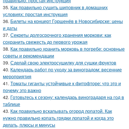
правильно: простая инструкция
35.
Как правильно сушить шиповник в домашних
условиях: простая инструкция
36.
Билеты на концерт Горшенёв в Новосибирске: цены
и даты
37.
Секреты долгосрочного хранения моркови: как
сохранить свежесть до первого урожая
38.
Как правильно хранить морковь в погребе: основные
советы и рекомендации
39.
Сделай свою электросушилку для сушки фруктов
40.
Календарь работ по уходу за виноградом: весенние
мероприятия
41.
Томаты гиганты устойчивые к фитофторе: что это и
почему это важно
42.
Готовьтесь к сезону: календарь виноградаря на год в
таблице
43.
Как правильно вскапывать огород лопатой. Как
нужно правильно копать грядки лопатой и когда это
делать, плюсы и минусы