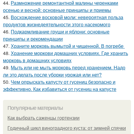
44.
Размножение ремонтантной малины черенками
осенью и весной: основные принципы и приемы
45.
Восхождение восковой моли: невероятная польза
продуктов жизнедеятельности этого насекомого
46.
Подкармливание груши и яблони: основные
принципы и рекомендации
47.
Храните морковь вымытой и чищенной. В погребе
48.
Хранение моркови домашних условиях. Где хранить
морковь в домашних условиях
49.
Мыть или не мыть морковь перед хранением. Надо
ли это делать после уборки урожая или нет?
50.
Чем опрыскать капусту от гусениц безопасно и
эффективно. Как избавиться от гусениц на капусте
Популярные материалы
Как выбрать саженцы гортензии
Годичный цикл виноградного куста: от зимней спячки