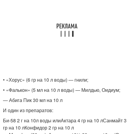
• «Хорус» (6 гр на 10 л воды) — гнили;
• «Фалькон» (5 мл на 10 л воды) — Милдью, Оидиум;
— Абига Пик 30 мл на 10 л
И один из препаратов:
Би-58 2 г на 10л воды илиАктара 4 гр на 10 лСанмайт 3
гр на 10 лКонфидор 2 гр на 10 л