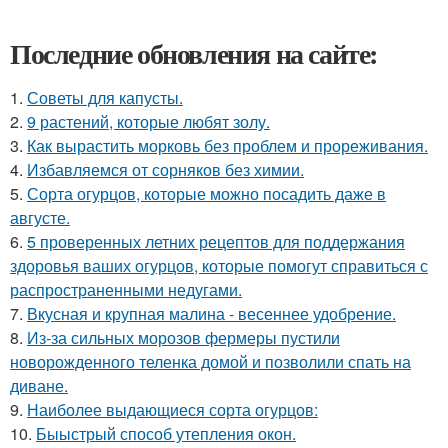
Последние обновления на сайте:
1.
Советы для капусты.
2.
9 растений, которые любят золу.
3.
Как вырастить морковь без проблем и прореживания.
4.
Избавляемся от сорняков без химии.
5.
Сорта огурцов, которые можно посадить даже в
августе.
6.
5 проверенных летних рецептов для поддержания
здоровья ваших огурцов, которые помогут справиться с
распространенными недугами.
7.
Вкусная и крупная малина - весеннее удобрение.
8.
Из-за сильных морозов фермеры пустили
новорожденного теленка домой и позволили спать на
диване.
9.
Наиболее выдающиеся сорта огурцов:
10.
Быыстрый способ утепления окон.