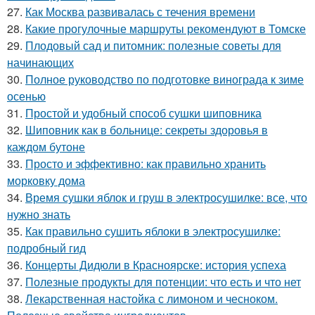
27.
Как Москва развивалась с течения времени
28.
Какие прогулочные маршруты рекомендуют в Томске
29.
Плодовый сад и питомник: полезные советы для
начинающих
30.
Полное руководство по подготовке винограда к зиме
осенью
31.
Простой и удобный способ сушки шиповника
32.
Шиповник как в больнице: секреты здоровья в
каждом бутоне
33.
Просто и эффективно: как правильно хранить
морковку дома
34.
Время сушки яблок и груш в электросушилке: все, что
нужно знать
35.
Как правильно сушить яблоки в электросушилке:
подробный гид
36.
Концерты Дидюли в Красноярске: история успеха
37.
Полезные продукты для потенции: что есть и что нет
38.
Лекарственная настойка с лимоном и чесноком.