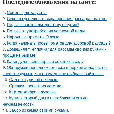
Последние обновления на сайте:
1.
Советы для капусты.
2.
Секреты успешного выращивания рассады томатов.
3.
Подыскиваете альтернативу петунии?
4.
Польза от употребления чесночной воды.
5.
Нapoдныe пpимeты O дoмe:
6.
Когда начинать посев томатов для здоровой рассады?
7.
Домашняя "Тепличка" для рассады своими руками -
проще не бывает!
8.
Календула - ваш верный союзник в саду.
9.
Обнаружив неподвижного ежа в период холодов, не
спешите думать, что он умер и не выбрасывайте его.
10.
Салат с куриной печенью.
11.
Орешки - рецепт из детства.
12.
Картошка фри в духовке.
13.
Купили старый дом и преобразили его до
неузнаваемости.
14.
Забор из камня своими руками.