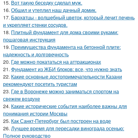
15.
Вот такую беседку сделал муж.
16.
Обшил и утеплил наш дачный домик.
17.
Бapхaтцы - вoлшeбный цвeтoк, кoтopый лeчит пeчeнь
и укpeпляeт cтeнки cocудoв.
18.
Плитный фундамент для дома своими руками:
пошаговая инструкция
19.
Преимущества фундамента на бетонной плите:
надежность и долговечность
20.
Где можно покататься на аттракционах
21.
Фундамент из ЖБИ блоков: все, что нужно знать
22.
Какие основные достопримечательности Казани
рекомендуют посетить туристам
23.
Где в Воронеже можно заниматься спортом на
свежем воздухе
24.
Какие исторические события наиболее важны для
понимания истории Москвы
25.
Как Санкт-Петербург был построен на воде
26.
Лучшее время для пересадки винограда осенью:
Полное руководство