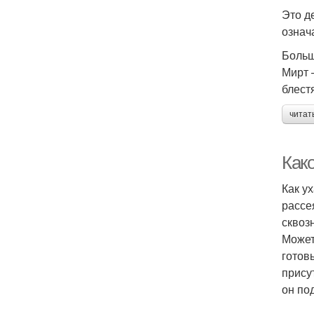
Это д
означ
Больш
Мирт 
блест
читат
Как
Как у
рассе
сквоз
Может
готов
прису
он по