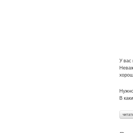
У вас
Неваж
хорош
Нужно
В как
читат