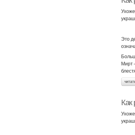
Как 
Ухоже
украш
Это д
означ
Больш
Мирт 
блест
читат
Как 
Ухоже
украш