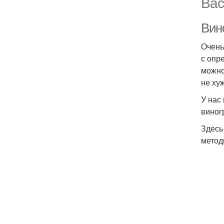
Вас
Вино
Очень
с опр
можно
не ху
У нас
виног
Здесь
метод