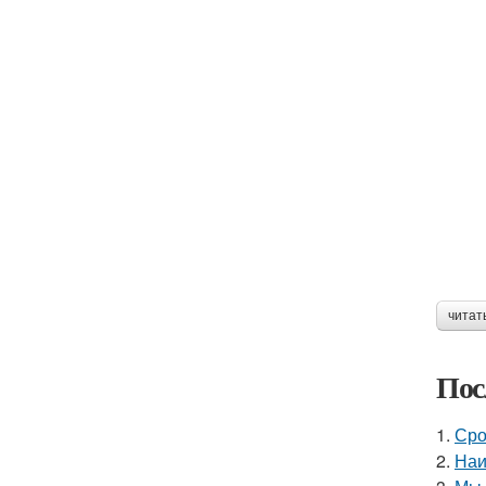
читат
Пос
1.
Сро
2.
Наи