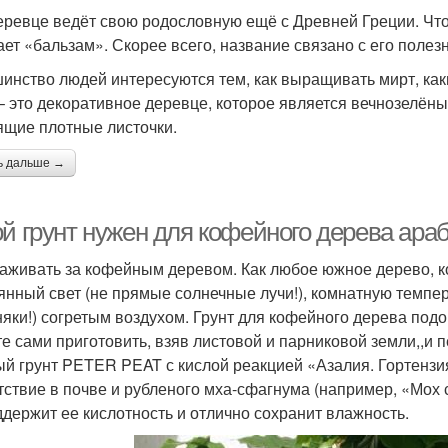
еревце ведёт свою родословную ещё с Древней Греции. Что 
ает «бальзам». Скорее всего, название связано с его поле
инство людей интересуются тем, как выращивать мирт, каки
– это декоративное деревце, которое является вечнозелён
ящие плотные листочки.
ь дальше →
ой грунт нужен для кофейного дерева ара
хаживать за кофейным деревом. Как любое южное дерево, к
янный свет (не прямые солнечные лучи!), комнатную темпе
няки!) согретым воздухом. Грунт для кофейного дерева подо
е сами приготовить, взяв листовой и парниковой земли,,и п
ый грунт PETER PEAT с кислой реакцией «Азалия. Гортенз
тствие в почве и рубленого мха-сфагнума (например, «Мох
ддержит ее кислотность и отлично сохранит влажность.