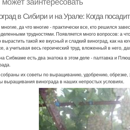
 может заинтересовать
град в Сибири и на Урале: Когда посадит
 многие, да что многие - практически все, кто решился заве
еделенными трудностями. Появляется много вопросов: а что,
 вырастить такой же вкусный и сладкий виноград, как на ю
же, а учитывая весь героический труд, вложенный в него, д
 на Сибмаме есть два знатока в этом деле - палтавка и Плющ
рада.
 собраны их советы по выращиванию, удобрению, обрезке, 
ы выращивания винограда в наших непростых условиях.