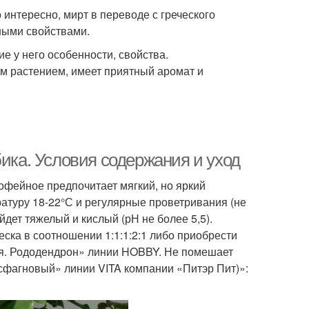
интересно, мирт в переводе с греческого
зными свойствами.
е у него особенности, свойства.
ым растением, имеет приятный аромат и
бика. Условия содержания и уход
офейное предпочитает мягкий, но яркий
ратуру 18-22°С и регулярные проветривания (не
йдет тяжелый и кислый (рН не более 5,5).
еска в соотношении 1:1:1:2:1 либо приобрести
ия. Рододендрон» линии HOBBY. Не помешает
 сфагновый» линии VITA компании «Питэр Пит)»: