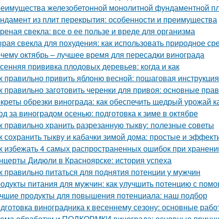
еимущества железобетонной монолитной фундаментной пли
ндамент из плит перекрытия: особенности и преимущества
реная свекла: все о ее пользе и вреде для организма
рая свекла для похудения: как использовать природное ср
чему октябрь – лучшее время для пересадки винограда
сенняя прививка плодовых деревьев: когда и как
к правильно привить яблоню весной: пошаговая инструкция
к правильно заготовить черенки для привоя: основные прав
креты обрезки винограда: как обеспечить щедрый урожай к
од за виноградом осенью: подготовка к зиме в октябре
к правильно хранить разрезанную тыкву: полезные советы
к сохранить тыкву и кабачки зимой дома: простые и эффек
к избежать 4 самых распространенных ошибок при хранени
нцерты Дидюли в Красноярске: история успеха
к правильно питаться для поднятия потенции у мужчин
одукты питания для мужчин: как улучшить потенцию с пом
чшие продукты для повышения потенциала: наш подбор
дготовка виноградника к весеннему сезону: основные раб
ема обработки и ПОДКОРМКИ винограда: основные принци