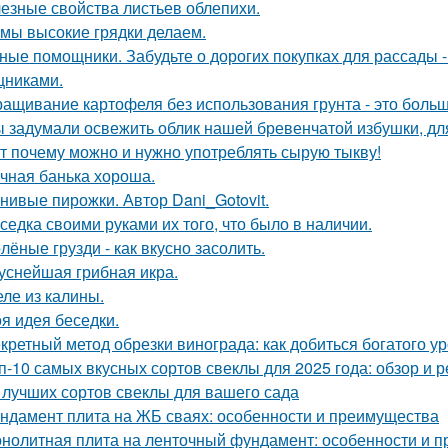
езные свойства листьев облепихи.
 мы высокие грядки делаем.
ные помощники. Забудьте о дорогих покупках для рассады 
никами.
ащивание картофеля без использования грунта - это боль
 задумали освежить облик нашей бревенчатой избушки, для
т почему можно и нужно употреблять сырую тыкву!
чная банька хороша.
нивые пирожки. Автор Dani_Gotovit.
седка своими руками их того, что было в наличии.
лёные грузди - как вкусно засолить.
уснейшая грибная икра.
ле из калины.
я идея беседки.
кретный метод обрезки винограда: как добиться богатого у
п-10 самых вкусных сортов свеклы для 2025 года: обзор и 
 лучших сортов свеклы для вашего сада
ндамент плита на ЖБ сваях: особенности и преимущества
нолитная плита на ленточный фундамент: особенности и 