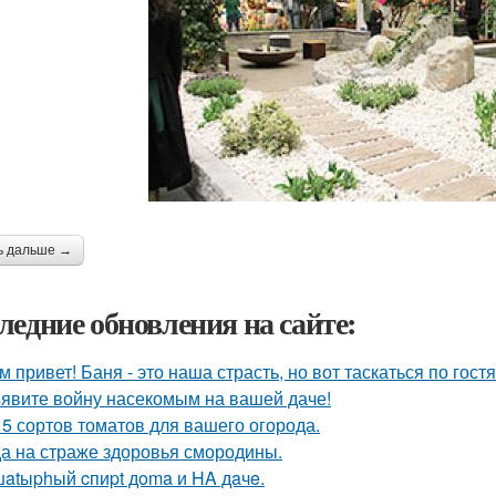
ь дальше →
ледние обновления на сайте:
м привет! Баня - это наша страсть, но вот таскаться по гост
явите войну насекомым на вашей даче!
 5 сортов томатов для вашего огорода.
а на страже здоровья смородины.
atыphый cпиpt дoma и HA дaчe.