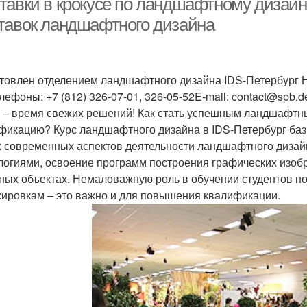
тавки в крокусе по ландшафтному дизайн
тавок ландшафтного дизайна
товлен отделением ландшафтного дизайна IDS-Петербург На
лефоны: +7 (812) 326-07-01, 326-05-52E-mail: contact@spb.de
 – время свежих решений! Как стать успешным ландшафтным
фикацию? Курс ландшафтного дизайна в IDS-Петербург бази
 современных аспектов деятельности ландшафтного дизайн
логиями, освоение программ построения графических изоб
ных объектах. Немаловажную роль в обучении студентов н
жировкам – это важно и для повышения квалификации.