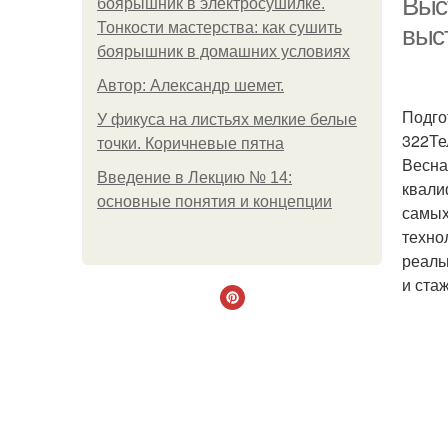
Выс
боярышник в электросушилке.
Тонкости мастерства: как сушить
выс
боярышник в домашних условиях
Автор: Александр шемет.
Подго
У фикуса на листьях мелкие белые
322Те
точки. Коричневые пятна
Весна
Введение в Лекцию № 14:
квали
основные понятия и концепции
самых
техно
реаль
и ста