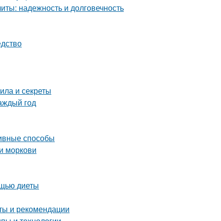
ты: надежность и долговечность
едство
ила и секреты
аждый год
тивные способы
и моркови
ощью диеты
оты и рекомендации
пы и технологии