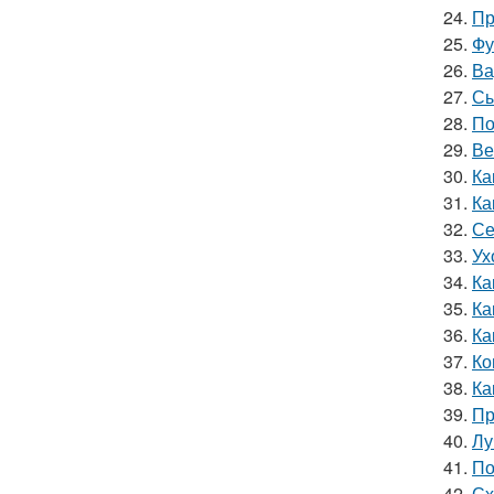
24.
Пр
25.
Фу
26.
Ва
27.
Сы
28.
По
29.
Ве
30.
Ка
31.
Ка
32.
Се
33.
Ух
34.
Ка
35.
Ка
36.
Ка
37.
Ко
38.
Ка
39.
Пр
40.
Лу
41.
По
42.
Сх