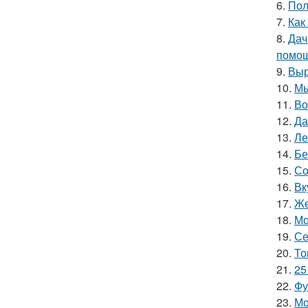
6.
Пол
7.
Как
8.
Дач
помощ
9.
Выр
10.
Мы
11.
Во
12.
Да
13.
Ле
14.
Бе
15.
Со
16.
Вк
17.
Же
18.
Мо
19.
Се
20.
То
21.
25
22.
Фу
23.
Мо