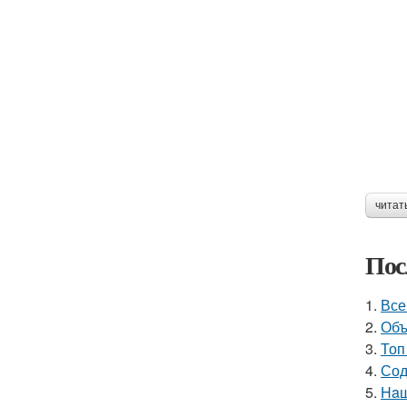
читат
Пос
1.
Все
2.
Объ
3.
Топ
4.
Сод
5.
Haш