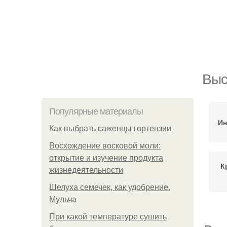
Выс
Популярные материалы
Ин
Как выбрать саженцы гортензии
Восхождение восковой моли:
открытие и изучение продукта
К
жизнедеятельности
Шелуха семечек, как удобрение.
Мульча
При какой температуре сушить