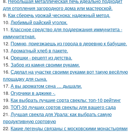
8.
Небольшая металлическая печь идеально подходит
для отопления загородного дома или мастерской.
9.
Как сберечь урожай чеснока: надежный метод.
10.
Любимый райский уголок.
11.
Классное средство для поддержания иммунитета -
иммyнитeтнaя.
12.
Помню, приезжаешь из города в деревню к бабушке.
13.
Ароматный хлеб в пакете.
14.
Орешки - рецепт из детства.
15.
Забор из камня своими руками.
16.
Сделал на участке своими руками вот такую весёлую
площадку для сына.
17.
А вы ароматом сена … дышали.
18.
Огурчики в аджике -.
19.
Как выбрать лучшие сорта свеклы: топ-10 рейтинг
20.
ТОП-30 лучших сортов свеклы для вашего сада
21.
Лучшая свекла для Урала: как выбрать самую
продуктивную сортовую
22.
Какие легенды связаны с московскими монастырями