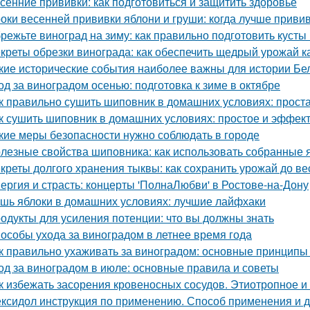
сенние прививки: как подготовиться и защитить здоровье
оки весенней прививки яблони и груши: когда лучше приви
режьте виноград на зиму: как правильно подготовить кусты
креты обрезки винограда: как обеспечить щедрый урожай к
кие исторические события наиболее важны для истории Бе
од за виноградом осенью: подготовка к зиме в октябре
к правильно сушить шиповник в домашних условиях: прост
к сушить шиповник в домашних условиях: простое и эффек
кие меры безопасности нужно соблюдать в городе
лезные свойства шиповника: как использовать собранные 
креты долгого хранения тыквы: как сохранить урожай до в
ергия и страсть: концерты 'ПолнаЛюбви' в Ростове-на-Дону
шь яблоки в домашних условиях: лучшие лайфхаки
одукты для усиления потенции: что вы должны знать
особы ухода за виноградом в летнее время года
к правильно ухаживать за виноградом: основные принципы
од за виноградом в июле: основные правила и советы
к избежать засорения кровеносных сосудов. Этиотропное и 
ксидол инструкция по применению. Способ применения и 