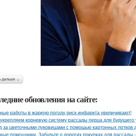
ь дальше →
ледние обновления на сайте:
ные работы в жаркую погоду риск инфаркта увеличивают!
укрепляем корневую систему рассады перца для будущего 
д за цветочными луковицами с помощью картонных лотков д
ные помощники. Забудьте о дорогих покупках для рассады 