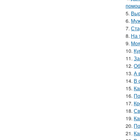
помощ
5.
Выр
6.
Муж
7.
Ста
8.
На 
9.
Моя
10.
Ку
11.
За
12.
Об
13.
А 
14.
В 
15.
Ка
16.
По
17.
Кр
18.
Св
19.
Ка
20.
По
21.
Ка