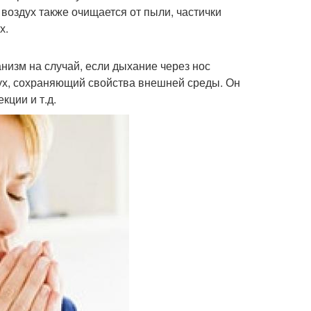
 воздух также очищается от пыли, частички
х.
низм на случай, если дыхание через нос
дух, сохраняющий свойства внешней среды. Он
кции и т.д.