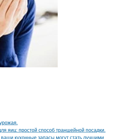
урожая.
ля яиц: простой способ траншейной посадки.
- ваши кухонные запасы могут стать лучшими