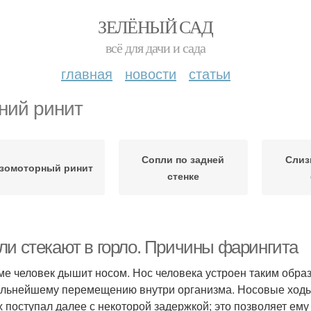
ЗЕЛЁНЫЙ САД
всё для дачи и сада
главная
новости
статьи
ний ринит
Сопли по задней
Слиз
зомоторный ринит
стенке
ли стекают в горло. Причины фарингита
ме человек дышит носом. Нос человека устроен таким обра
альнейшему перемещению внутри организма. Носовые ход
х поступал далее с некоторой задержкой; это позволяет ему 