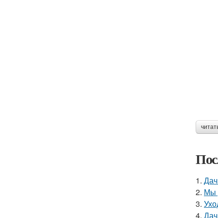
читат
Пос
1.
Дач
2.
Мы 
3.
Ухо
4.
Дач