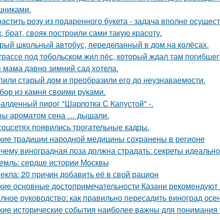
никами.
астить розу из подаренного букета - задача вполне осущес
, брат, свояк построили сами такую красоту.
рый школьный автобус, переделанный в дом на колёсах.
трассе под тобольском жил пёс, который ждал там погибшего
 мама давно зимний сад хотела.
пили старый дом и преобразили его до неузнаваемости.
бор из камня своими руками.
алденный пирог "Шарлотка С Капустой" -.
вы ароматом сена … дышали.
соцсетях появились трогательные кадры.
кие традиции народной медицины сохранены в регионе
чему виноградная лоза должна страдать: секреты идеальн
емль: сердце истории Москвы
екла: 20 причин добавить её в свой рацион
кие основные достопримечательности Казани рекомендуют 
лное руководство: как правильно пересадить виноград осе
кие исторические события наиболее важны для понимания