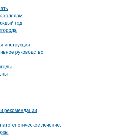
вать
 к холодам
аждый год
лгорода
ая инструкция
тивное руководство
ягоды
есны
 и рекомендации
патогенетическое лечение.
дозы