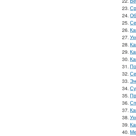
22.
Ве
23.
Ср
24.
Об
25.
Се
26.
Ка
27.
Ух
28.
Ка
29.
Ка
30.
Ка
31.
По
32.
Се
33.
Эн
34.
Су
35.
Пр
36.
Сп
37.
Ка
38.
Ух
39.
Ка
40.
Ме