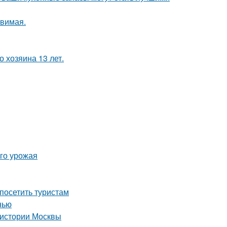
твимая.
 хозяина 13 лет.
ого урожая
посетить туристам
нью
 истории Москвы