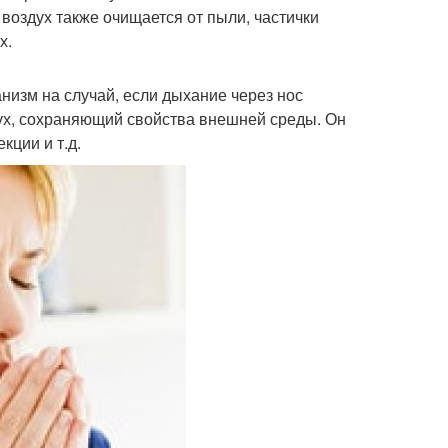
 воздух также очищается от пыли, частички
х.
низм на случай, если дыхание через нос
дух, сохраняющий свойства внешней среды. Он
кции и т.д.