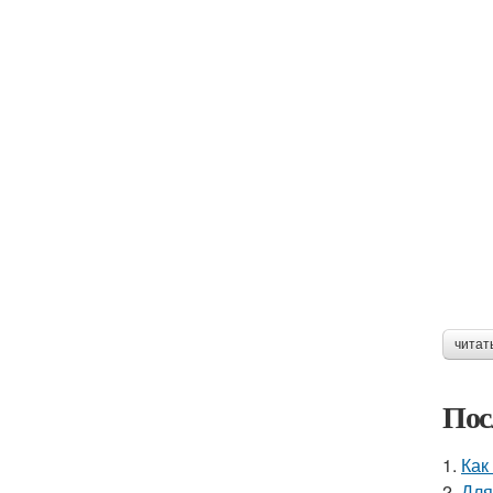
читат
Пос
1.
Как
2.
Для