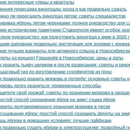
кие интересные улицы и кварталы
енняя пересадка винограда: когда и как правильно сажать
жно ли пересадить виноград летом: советы специалистов
ививка яблонь летом черенками: полное руководство для 
кие исторические памятники Ставрополя имеют особое зна
лное руководство: как подготовить виноград к зиме в 2025 
шим шиповник правильно: инструкция для духовки с конве
кие лучшие варианты для активного отдыха в Новосибирск
леты на концерт Горшенёв в Новосибирске: цены и даты
к хранить тыкву целиком и после разрезания: советы и рек
шаговый гид по изготовлению сухофруктов из груш
к правильно хранить морковь в погребе: основные советы 
рковь долго храниться: проверенные способы
щитите свой урожай: советы по хранению моркови в овощ
остой способ сохранения яблок на зиму: сушка яблок
креты долговременного хранения моркови в песке
сушивание яблок: простой способ сохранить фрукты на зим
шь яблоки в домашних условиях: лучшие лайфхаки
к правильно сушить яблоки в электросушилке: подробный г