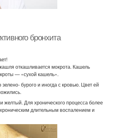
ктивного бронхита
ет!
 кашля откашливается мокрота. Кашель
кроты — «сухой кашель».
зелено- бурого и иногда с кровью. Цвет ей
ножились.
ли желтый. Для хронического процесса более
с хроническим длительным воспалением и