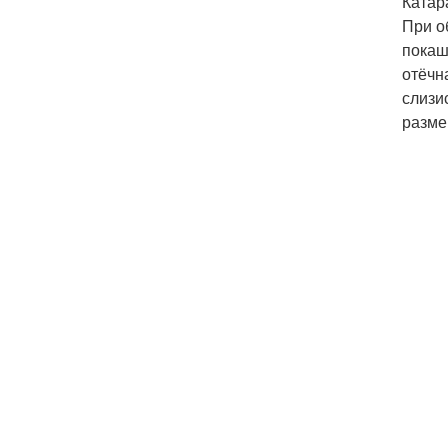
Катар
При о
покаш
отёчн
слизи
разме