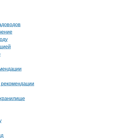
садоводов
чение
году
кцией
е
омендации
и рекомендации
ехранилище
у
ид