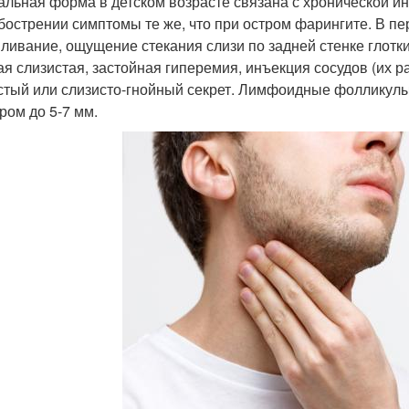
альная форма в детском возрасте связана с хронической и
бострении симптомы те же, что при остром фарингите. В пе
ливание, ощущение стекания слизи по задней стенке глотк
ая слизистая, застойная гиперемия, инъекция сосудов (их 
стый или слизисто-гнойный секрет. Лимфоидные фолликулы 
ром до 5-7 мм.