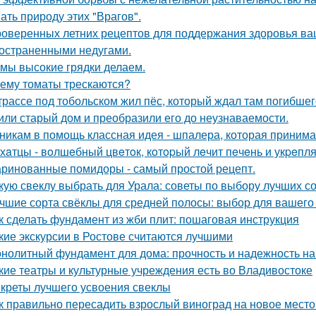
ать природу этих "Врагов".
роверенных летних рецептов для поддержания здоровья ваш
остраненными недугами.
 мы высокие грядки делаем.
ему томаты трескаются?
трассе под тобольском жил пёс, который ждал там погибшего
или старый дом и преобразили его до неузнаваемости.
никам в помощь классная идея - шпалера, которая приним
хaтцы - вoлшeбный цвeтoк, кoтopый лeчит пeчeнь и укpeпля
ринованные помидоры - самый простой рецепт.
кую свеклу выбрать для Урала: советы по выбору лучших с
чшие сорта свёклы для средней полосы: выбор для вашего
к сделать фундамент из жби плит: пошаговая инструкция
кие экскурсии в Ростове считаются лучшими
нолитный фундамент для дома: прочность и надежность на
кие театры и культурные учреждения есть во Владивостоке
креты лучшего усвоения свеклы
к правильно пересадить взрослый виноград на новое место