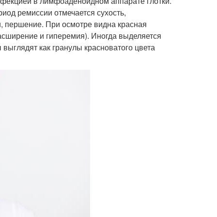
нфекцией в лимфоаденоидном аппарате глотки.
риод ремиссии отмечается сухость,
и, першение. При осмотре видна красная
расширение и гиперемия). Иногда выделяется
выглядят как гранулы красноватого цвета