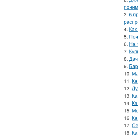
поним
3.
5 п
распр
4.
Как
5.
Поч
6.
На 
7.
Куп
8.
Дач
9.
Бap
10.
Ма
11.
Ка
12.
Лу
13.
Ка
14.
Ка
15.
Мо
16.
Ка
17.
Се
18.
Ка