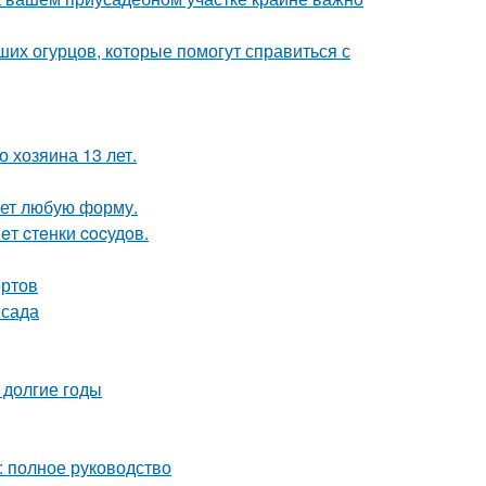
их огурцов, которые помогут справиться с
 хозяина 13 лет.
ает любую форму.
eт cтeнки cocудoв.
ортов
 сада
 долгие годы
: полное руководство