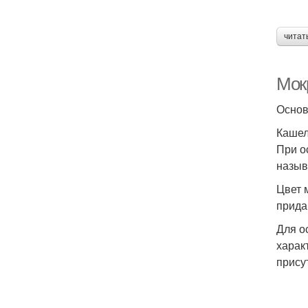
читат
Мок
Основ
Кашел
При о
назыв
Цвет 
прида
Для о
харак
прису