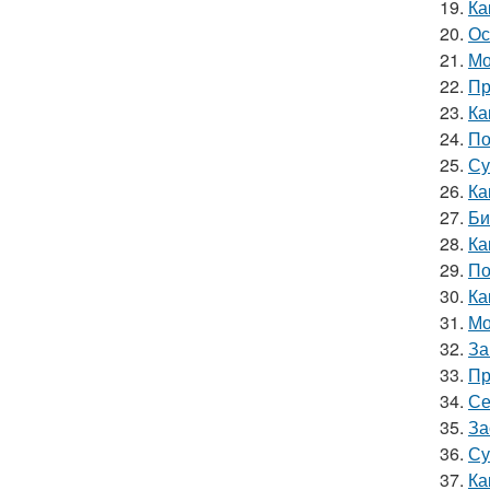
19.
Ка
20.
Ос
21.
Мо
22.
Пр
23.
Ка
24.
По
25.
Су
26.
Ка
27.
Би
28.
Ка
29.
По
30.
Ка
31.
Мо
32.
За
33.
Пр
34.
Се
35.
За
36.
Су
37.
Ка