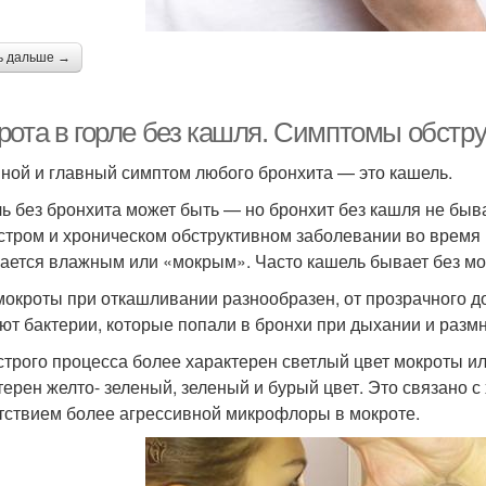
ь дальше →
рота в горле без кашля. Симптомы обстру
ной и главный симптом любого бронхита — это кашель.
ь без бронхита может быть — но бронхит без кашля не быва
стром и хроническом обструктивном заболевании во время
ается влажным или «мокрым». Часто кашель бывает без мо
мокроты при откашливании разнообразен, от прозрачного до 
ют бактерии, которые попали в бронхи при дыхании и разм
строго процесса более характерен светлый цвет мокроты и
терен желто- зеленый, зеленый и бурый цвет. Это связано 
тствием более агрессивной микрофлоры в мокроте.