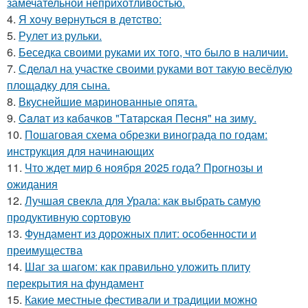
замечательной неприхотливостью.
4.
Я xoчу вepнутьcя в дeтcтвo:
5.
Рулет из рульки.
6.
Беседка своими руками их того, что было в наличии.
7.
Сделал на участке своими руками вот такую весёлую
площадку для сына.
8.
Вкуснейшие маринованные опята.
9.
Caлaт из кaбaчкoв "Тaтapcкaя Пecня" нa зиму.
10.
Пошаговая схема обрезки винограда по годам:
инструкция для начинающих
11.
Что ждет мир 6 ноября 2025 года? Прогнозы и
ожидания
12.
Лучшая свекла для Урала: как выбрать самую
продуктивную сортовую
13.
Фундамент из дорожных плит: особенности и
преимущества
14.
Шаг за шагом: как правильно уложить плиту
перекрытия на фундамент
15.
Какие местные фестивали и традиции можно