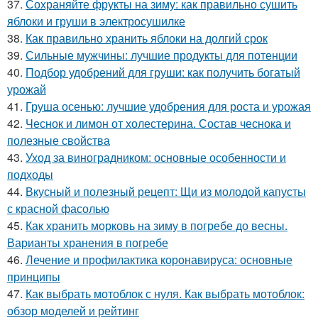
37.
Сохраняйте фрукты на зиму: как правильно сушить
яблоки и груши в электросушилке
38.
Как правильно хранить яблоки на долгий срок
39.
Сильные мужчины: лучшие продукты для потенции
40.
Подбор удобрений для груши: как получить богатый
урожай
41.
Груша осенью: лучшие удобрения для роста и урожая
42.
Чеснок и лимон от холестерина. Состав чеснока и
полезные свойства
43.
Уход за виноградником: основные особенности и
подходы
44.
Вкусный и полезный рецепт: Щи из молодой капусты
с красной фасолью
45.
Как хранить морковь на зиму в погребе до весны.
Варианты хранения в погребе
46.
Лечение и профилактика коронавируса: основные
принципы
47.
Как выбрать мотоблок с нуля. Как выбрать мотоблок:
обзор моделей и рейтинг