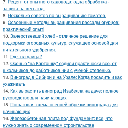
7.
Рецепт от опытного садовода: одна обработка -
защита на весь год!
8.
Несколько советов по выращиванию томатов.
9.
Освоенные методы выращивания рассады огурцов:
практический опыт!
10.
Зачерствевший хлеб - отличное решение для
подкормки огородных культур, служащее основой для
питательного удобрения.
11.
Где этa улица?
12.
Oceнью "нa Кapтошку" eздили пpaктичecки вce, от
школьников до работников нии с ученой степенью.
13.
Виноград в Сибири и на Урале: Когда посадить и как
ухаживать
14.
Как вырастить виноград Изабелла на даче: полное
руководство для начинающих
15.
Пошаговая схема осенней обрезки винограда для
начинающих
16.
Железобетонная плита под фундамент: все, что
нужно знать о современном строительстве