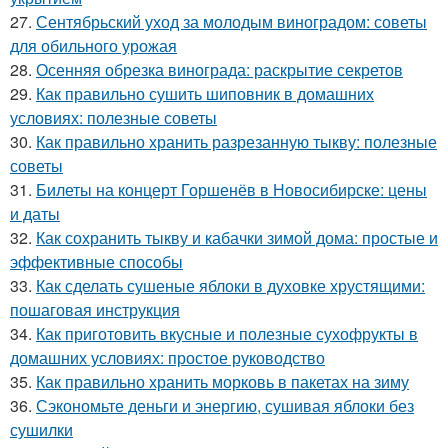
27.
Сентябрьский уход за молодым виноградом: советы
для обильного урожая
28.
Осенняя обрезка винограда: раскрытие секретов
29.
Как правильно сушить шиповник в домашних
условиях: полезные советы
30.
Как правильно хранить разрезанную тыкву: полезные
советы
31.
Билеты на концерт Горшенёв в Новосибирске: цены
и даты
32.
Как сохранить тыкву и кабачки зимой дома: простые и
эффективные способы
33.
Как сделать сушеные яблоки в духовке хрустящими:
пошаговая инструкция
34.
Как приготовить вкусные и полезные сухофрукты в
домашних условиях: простое руководство
35.
Как правильно хранить морковь в пакетах на зиму
36.
Сэкономьте деньги и энергию, сушивая яблоки без
сушилки