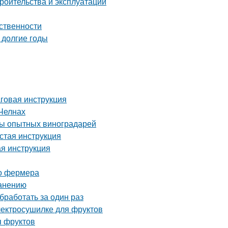
роительства и эксплуатации
ственности
 долгие годы
аговая инструкция
Челнах
еты опытных виноградарей
стая инструкция
ая инструкция
го фермера
ранению
бработать за один раз
электросушилке для фруктов
я фруктов