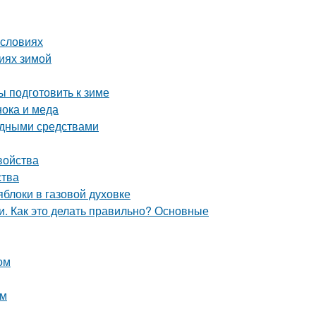
условиях
виях зимой
ы подготовить к зиме
нока и меда
родными средствами
войства
ства
блоки в газовой духовке
. Как это делать правильно? Основные
ом
ам