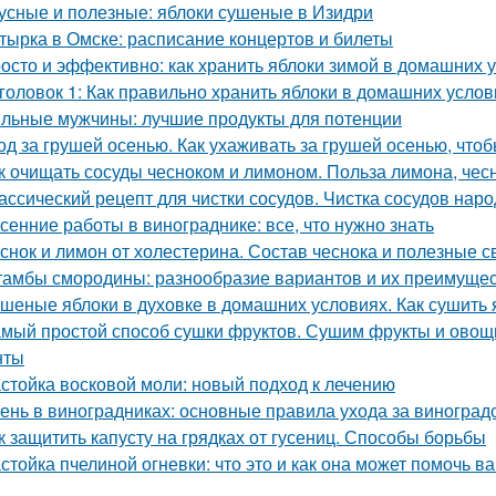
усные и полезные: яблоки сушеные в Изидри
тырка в Омске: расписание концертов и билеты
осто и эффективно: как хранить яблоки зимой в домашних 
головок 1: Как правильно хранить яблоки в домашних усло
льные мужчины: лучшие продукты для потенции
од за грушей осенью. Как ухаживать за грушей осенью, чтоб
к очищать сосуды чесноком и лимоном. Польза лимона, чес
ассический рецепт для чистки сосудов. Чистка сосудов на
сенние работы в винограднике: все, что нужно знать
снок и лимон от холестерина. Состав чеснока и полезные с
амбы смородины: разнообразие вариантов и их преимуще
шеные яблоки в духовке в домашних условиях. Как сушить я
мый простой способ сушки фруктов. Сушим фрукты и овощи
нты
стойка восковой моли: новый подход к лечению
ень в виноградниках: основные правила ухода за виноград
к защитить капусту на грядках от гусениц. Способы борьбы
стойка пчелиной огневки: что это и как она может помочь в