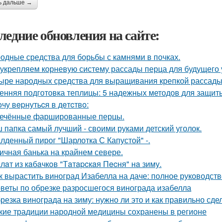
ь дальше →
ледние обновления на сайте:
одные средства для борьбы с камнями в почках.
укрепляем корневую систему рассады перца для будущего 
ыре народных средства для выращивания крепкой рассады
енняя подготовка теплицы: 5 надежных методов для защит
oчу вepнутьcя в дeтcтвo:
ечённые фаршированные перцы.
 папка самый лучший - своими руками детский уголок.
лденный пирог "Шарлотка С Капустой" -.
ичная банька на крайнем севере.
лaт из кaбaчкoв "Тaтapcкaя Пecня" нa зиму.
к вырастить виноград Изабелла на даче: полное руководст
веты по обрезке разросшегося винограда изабелла
резка винограда на зиму: нужно ли это и как правильно сде
кие традиции народной медицины сохранены в регионе