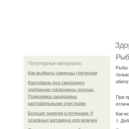
Здо
Рыб
Популярные материалы
Рыба 
Как выбрать саженцы гортензии
тольк
обита
Картофель под смородину
удобрение смородины осенью.
При п
Подкормка смородины
отлич
картофельными очистками
Как и
Больше энергии и потенции: 4
1. До
основных витамина для мужчин