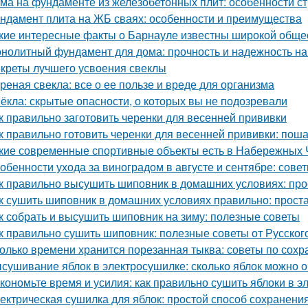
ма на фундаменте из железобетонных плит: особенности ст
ндамент плита на ЖБ сваях: особенности и преимущества
кие интересные факты о Барнауле известны широкой обще
нолитный фундамент для дома: прочность и надежность на
креты лучшего усвоения свеклы
реная свекла: все о ее пользе и вреде для организма
ёкла: скрытые опасности, о которых вы не подозревали
к правильно заготовить черенки для весенней прививки
к правильно готовить черенки для весенней прививки: пош
кие современные спортивные объекты есть в Набережных 
обенности ухода за виноградом в августе и сентябре: сов
к правильно высушить шиповник в домашних условиях: про
к сушить шиповник в домашних условиях правильно: прост
к собрать и высушить шиповник на зиму: полезные советы
к правильно сушить шиповник: полезные советы от Русско
олько времени хранится порезанная тыква: советы по сох
сушивание яблок в электросушилке: сколько яблок можно о
кономьте время и усилия: как правильно сушить яблоки в 
ектрическая сушилка для яблок: простой способ сохранени