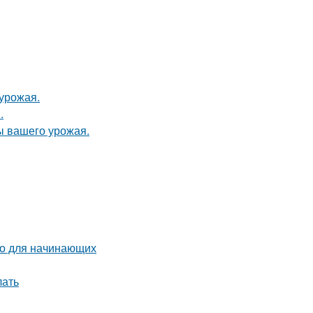
урожая.
.
ы вашего урожая.
во для начинающих
лать