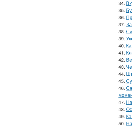
34.
Вк
35.
Бу
36.
Пр
37.
За
38.
Си
39.
Ух
40.
Ка
41.
Кл
42.
Ве
43.
Че
44.
Шт
45.
Су
46.
Са
моме
47.
На
48.
Ос
49.
Ка
50.
На