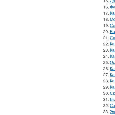
15.
До
16.
Фу
17.
Ка
18.
Мо
19.
Се
20.
Ва
21.
Св
22.
Ка
23.
Ка
24.
Ка
25.
Ос
26.
Ка
27.
Ка
28.
Ка
29.
Ка
30.
Ск
31.
Вы
32.
Сэ
33.
Эл