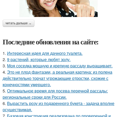
читать дальше →
Последние обновления на сайте:
1.
Интересная идея для дачного туалета.
2.
9 растений, которые любят золу.
3.
Моя соседка мощную и крепкую рассаду выращивает.
4.
Это не плод фантазии, а реальная картина: из полена
действительно торчат угрожающие отростки, схожие с
конечностями умершего.
5.
Оптимальное время для посева перечной рассады:
региональные сроки для России.
6.
Вырастить розу из подаренного букета - задача вполне
осуществимая.
7.
Базовая конструкция реализована по проверенной и