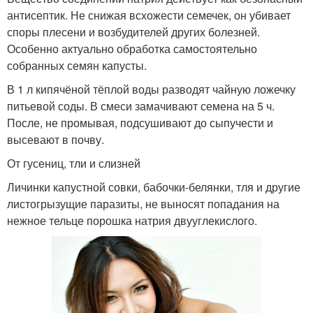
антисептик. Не снижая всхожести семечек, он убивает
споры плесени и возбудителей других болезней.
Особенно актуально обработка самостоятельно
собранных семян капусты.
В 1 л кипячёной тёплой воды разводят чайную ложечку
питьевой соды. В смеси замачивают семена на 5 ч.
После, не промывая, подсушивают до сыпучести и
высевают в почву.
От гусениц, тли и слизней
Личинки капустной совки, бабочки-белянки, тля и другие
листогрызущие паразиты, не выносят попадания на
нежное тельце порошка натрия двууглекислого.