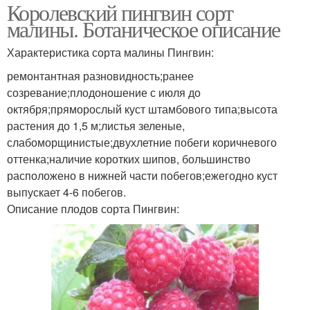
Королевский пингвин сорт
малины. Ботаническое описание
Характеристика сорта малины Пингвин:
ремонтантная разновидность;ранее
созревание;плодоношение с июля до
октября;пряморослый куст штамбового типа;высота
растения до 1,5 м;листья зеленые,
слабоморщинистые;двухлетние побеги коричневого
оттенка;наличие коротких шипов, большинство
расположено в нижней части побегов;ежегодно куст
выпускает 4-6 побегов.
Описание плодов сорта Пингвин: