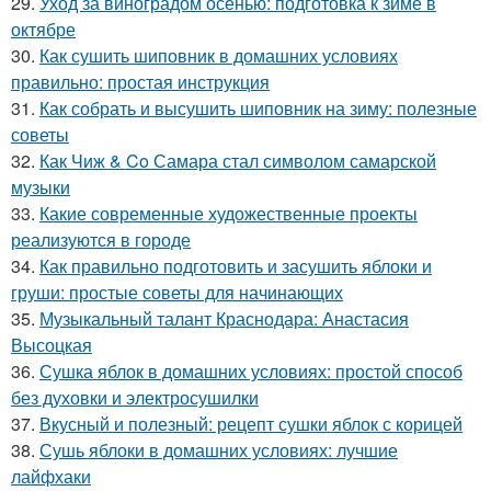
29.
Уход за виноградом осенью: подготовка к зиме в
октябре
30.
Как сушить шиповник в домашних условиях
правильно: простая инструкция
31.
Как собрать и высушить шиповник на зиму: полезные
советы
32.
Как Чиж & Co Самара стал символом самарской
музыки
33.
Какие современные художественные проекты
реализуются в городе
34.
Как правильно подготовить и засушить яблоки и
груши: простые советы для начинающих
35.
Музыкальный талант Краснодара: Анастасия
Высоцкая
36.
Сушка яблок в домашних условиях: простой способ
без духовки и электросушилки
37.
Вкусный и полезный: рецепт сушки яблок с корицей
38.
Сушь яблоки в домашних условиях: лучшие
лайфхаки