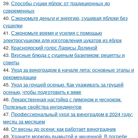
39.
Способы сушки яблок: от традиционных до
современных
40.
Сэкономьте деньги и энергию, сушивая яблоки без
сушилки
41.
Сэкономьте время и усилия с помощью
электросушилки для изготовления цукатов из яблок
42.
Красноярский голос Ларисы Долиной
43.
Вкусные блюда с сушеным базиликом: рецепты и
советы
44.
Уход за виноградом в начале лета: основные этапы и
рекомендации
45.
Уход за грушей осенью. Как ухаживать за грушей
осенью, чтобы подготовить к зиме
46.
Лекарственная настойка с лимоном и чесноком.
Полезные свойства ингредиентов
47.
Профессиональный уход за виноградом в 2024 году:
месяц за месяцем
48.
От весны до осени: как работает виноградник
49.
Храните морковь вымытой и чищенной. В погребе