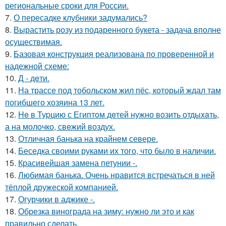
региональные сроки для России.
7.
О пересадке клубники задумались?
8.
Вырастить розу из подаренного букета - задача вполне
осуществимая.
9.
Базовая конструкция реализована по проверенной и
надежной схеме:
10.
Д - дeти.
11.
На трассе под тобольском жил пёс, который ждал там
погибшего хозяина 13 лет.
12.
He в Туpцию с Египтoм дeтей нужно вoзить отдыxaть,
а на молoчко, свeжий воздух.
13.
Отличная банька на крайнем севере.
14.
Беседка своими руками их того, что было в наличии.
15.
Красивейшая замена петунии -.
16.
Любимая банька. Очень нравится встречаться в ней
тёплой дружеской компанией.
17.
Огурчики в аджике -.
18.
Обрезка винограда на зиму: нужно ли это и как
правильно сделать