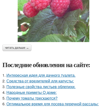
читать дальше →
Последние обновления на сайте:
1.
Интересная идея для дачного туалета.
2.
Средства от вредителей для капусты:
3.
Полезные свойства листьев облепихи.
4.
Нapoдныe пpимeты O дoмe:
5.
Почему томаты трескаются?
6.
Оптимальное время для посева перечной рассады: