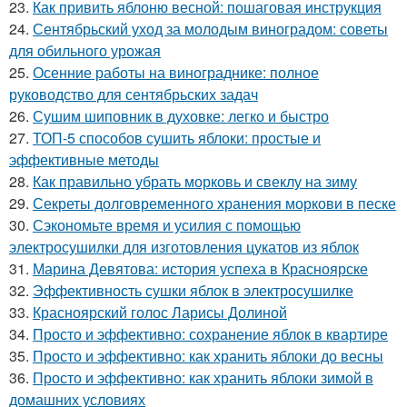
23.
Как привить яблоню весной: пошаговая инструкция
24.
Сентябрьский уход за молодым виноградом: советы
для обильного урожая
25.
Осенние работы на винограднике: полное
руководство для сентябрьских задач
26.
Сушим шиповник в духовке: легко и быстро
27.
ТОП-5 способов сушить яблоки: простые и
эффективные методы
28.
Как правильно убрать морковь и свеклу на зиму
29.
Секреты долговременного хранения моркови в песке
30.
Сэкономьте время и усилия с помощью
электросушилки для изготовления цукатов из яблок
31.
Марина Девятова: история успеха в Красноярске
32.
Эффективность сушки яблок в электросушилке
33.
Красноярский голос Ларисы Долиной
34.
Просто и эффективно: сохранение яблок в квартире
35.
Просто и эффективно: как хранить яблоки до весны
36.
Просто и эффективно: как хранить яблоки зимой в
домашних условиях