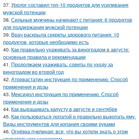
37.
Уролог составил топ-10 продуктов для усиливания
мужской потенции
38.
Сильные мужчины начинают с питания: 6 продуктов
для поддержания мужской потенции
39.
Врач раскрыла секреты здорового питания: 10
продуктов, которые необходимо есть
40.
Как правильно ухаживать за виноградом в августе:
основные правила и рекомендации
41.
Продолжаем ухаживать: советы по уходу за
виноградом во второй год
42.
Аторвастатин инструкция по применению. Способ
применения и дозы
43.
Мексидол инструкция по применению. Способ
применения и дозы
44.
Как выращивать капусту в августе и сентябре
45.
Как пользоваться лопатой и правильно выкопать яму.
Виды инструментов для копания своими руками
46.
Огнёвка пчелиная: все, что вы хотели знать о этом
удивительном насекомом