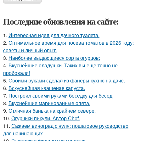
Последние обновления на сайте:
1.
Интересная идея для дачного туалета.
2.
Оптимальное время для посева томатов в 2026 году:
советы и личный опыт.
3.
Наиболее выдающиеся сорта огурцов:
4.
Вкуснейшие оладушки. Таких вы еще точно не
пробовали!
5.
Своими руками сделал из фанеры кухню на даче.
6.
Вскуснейшая квашеная капуста.
7.
Построил своими руками беседку для бесед.
8.
Вкуснейшие маринованные опята.
9.
Отличная банька на крайнем севере.
10.
Огурчики пикули. Автор Chef.
11.
Сажаем виноград с нуля: пошаговое руководство
для начинающих
12.
Рулетики с фаршем на мангале.