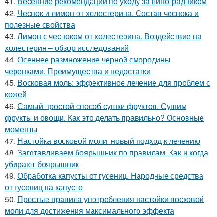
41.
Весенние рекомендации по уходу за виноградником
42.
Чеснок и лимон от холестерина. Состав чеснока и
полезные свойства
43.
Лимон с чесноком от холестерина. Воздействие на
холестерин – обзор исследований
44.
Осеннее размножение черной смородины
черенками. Преимущества и недостатки
45.
Восковая моль: эффективное лечение для проблем с
кожей
46.
Самый простой способ сушки фруктов. Сушим
фрукты и овощи. Как это делать правильно? Основные
моменты
47.
Настойка восковой моли: новый подход к лечению
48.
Заготавливаем боярышник по правилам. Как и когда
убирают боярышник
49.
Обработка капусты от гусениц. Народные средства
от гусениц на капусте
50.
Простые правила употребления настойки восковой
моли для достижения максимального эффекта