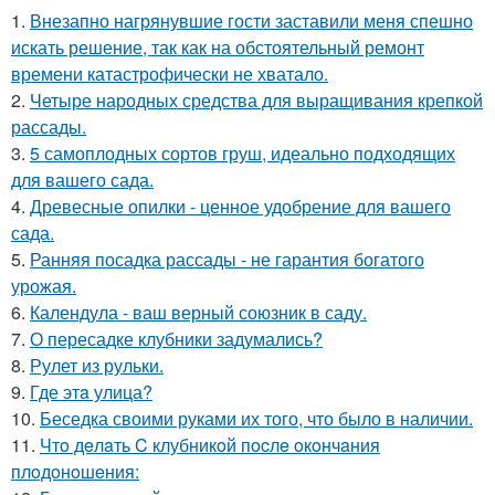
1.
Внезапно нагрянувшие гости заставили меня спешно
искать решение, так как на обстоятельный ремонт
времени катастрофически не хватало.
2.
Четыре народных средства для выращивания крепкой
рассады.
3.
5 самоплодных сортов груш, идеально подходящих
для вашего сада.
4.
Древесные опилки - ценное удобрение для вашего
сада.
5.
Ранняя посадка рассады - не гарантия богатого
урожая.
6.
Календула - ваш верный союзник в саду.
7.
О пересадке клубники задумались?
8.
Рулет из рульки.
9.
Где этa улица?
10.
Беседка своими руками их того, что было в наличии.
11.
Чтo дeлaть C клубникoй пocлe oкoнчaния
плoдoнoшeния: